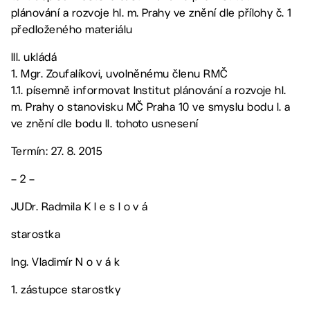
plánování a rozvoje hl. m. Prahy ve znění dle přílohy č. 1
předloženého materiálu
III. ukládá
1. Mgr. Zoufalíkovi, uvolněnému členu RMČ
1.1. písemně informovat Institut plánování a rozvoje hl.
m. Prahy o stanovisku MČ Praha 10 ve smyslu bodu I. a
ve znění dle bodu II. tohoto usnesení
Termín: 27. 8. 2015
– 2 –
JUDr. Radmila K l e s l o v á
starostka
Ing. Vladimír N o v á k
1. zástupce starostky