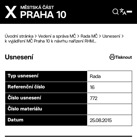
Přejít na hlavní obsah
Úvodní stránka
Vedení a správa MČ
Rada MČ
Usnesení
k vyjádření MČ Praha 10 k návrhu nařízení RHM...
Usnesení
Tisknout
Rada
Typ usnesení
16
Referenční číslo
772
Číslo usnesení
Číslo materiálu
25.08.2015
Datum