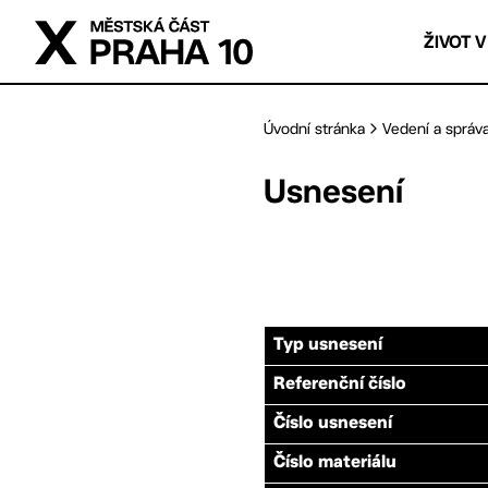
Přejít na hlavní obsah
ŽIVOT V
Úvodní stránka
Vedení a správ
Usnesení
Typ usnesení
Referenční číslo
Číslo usnesení
Číslo materiálu