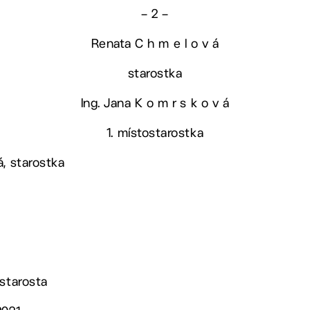
– 2 –
Renata C h m e l o v á
starostka
Ing. Jana K o m r s k o v á
1. místostarostka
á, starostka
ostarosta