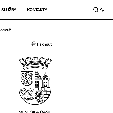
E-SLUŽBY
KONTAKTY
dlouž...
Tisknout