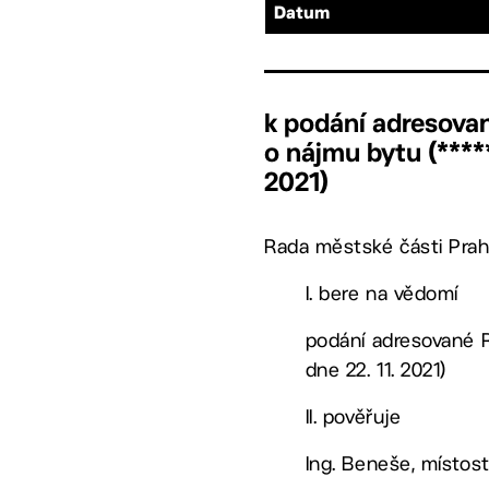
Datum
k podání adresova
o nájmu bytu (*****
2021)
Rada městské části Prah
I. bere na vědomí
podání adresované R
dne 22. 11. 2021)
II. pověřuje
Ing. Beneše, místost