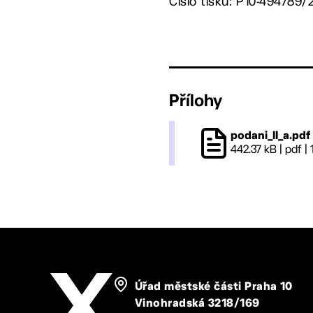
Číslo tisku: P10-494789/
Přílohy
podani_II_a.pdf
442.37 kB
|
pdf
|
Úřad městské části Praha 10
Vinohradská 3218/169