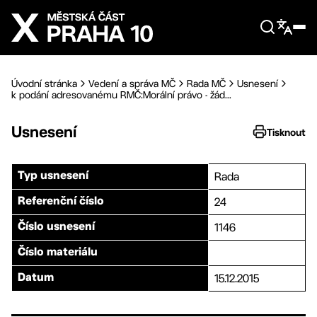
Přejít na hlavní obsah
Úvodní stránka
Vedení a správa MČ
Rada MČ
Usnesení
k podání adresovanému RMČ:Morální právo - žád...
Usnesení
Tisknout
Rada
Typ usnesení
24
Referenční číslo
1146
Číslo usnesení
Číslo materiálu
15.12.2015
Datum