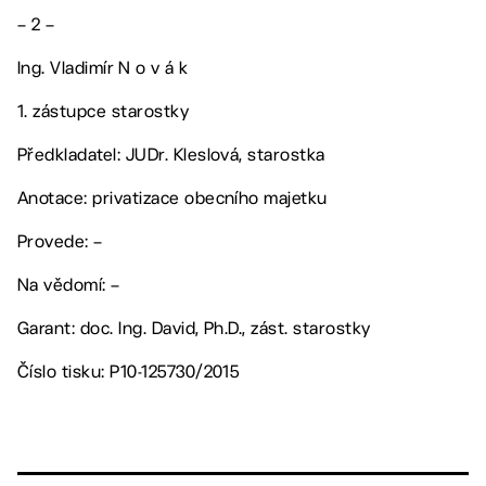
– 2 –
Ing. Vladimír N o v á k
1. zástupce starostky
Předkladatel: JUDr. Kleslová, starostka
Anotace: privatizace obecního majetku
Provede: –
Na vědomí: –
Garant: doc. Ing. David, Ph.D., zást. starostky
Číslo tisku: P10-125730/2015