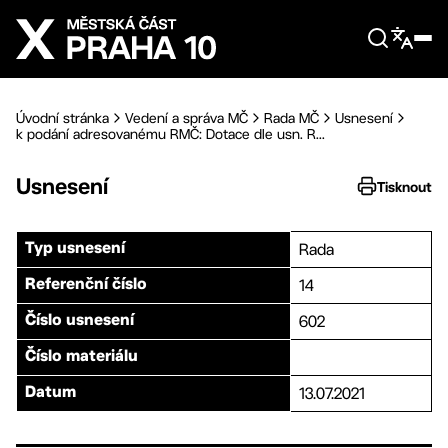
Přejít na hlavní obsah
Úvodní stránka
Vedení a správa MČ
Rada MČ
Usnesení
k podání adresovanému RMČ: Dotace dle usn. R...
Usnesení
Tisknout
Rada
Typ usnesení
14
Referenční číslo
602
Číslo usnesení
Číslo materiálu
13.07.2021
Datum