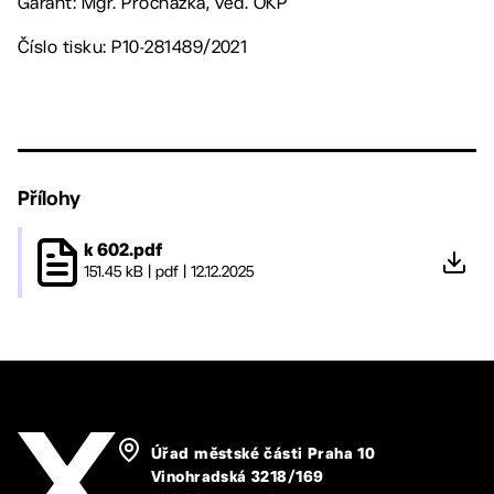
Garant: Mgr. Procházka, ved. OKP
Číslo tisku: P10-281489/2021
Přílohy
k 602.pdf
151.45 kB
|
pdf
|
12.12.2025
Úřad městské části Praha 10
Vinohradská 3218/169