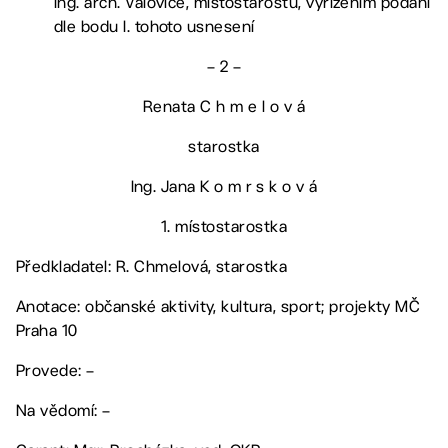
Ing. arch. Valoviče, místostarostu, vyřízením podání
dle bodu I. tohoto usnesení
– 2 –
Renata C h m e l o v á
starostka
Ing. Jana K o m r s k o v á
1. místostarostka
Předkladatel: R. Chmelová, starostka
Anotace: občanské aktivity, kultura, sport; projekty MČ
Praha 10
Provede: –
Na vědomí: –