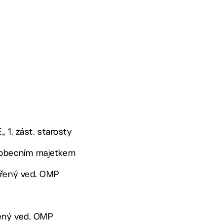
., 1. zást. starosty
 obecním majetkem
ěřený ved. OMP
řený ved. OMP