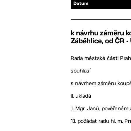
Datum
k návrhu záměru ko
Záběhlice, od ČR 
Rada městské části Prah
souhlasí
s návrhem záměru koupě 
II. ukládá
1. Mgr. Janů, pověřeném
1.1. požádat radu hl. m.