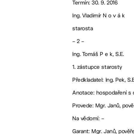
Termín: 30. 9. 2016
Ing. Vladimír N o v á k
starosta
– 2 –
Ing. Tomáš P e k, S.E.
1. zástupce starosty
Předkladatel: Ing. Pek, S.E
Anotace: hospodaření s
Provede: Mgr. Janů, pov
Na vědomí: –
Garant: Mgr. Janů, pově