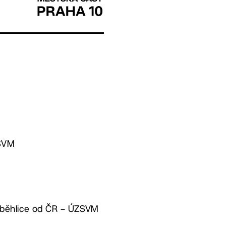
ZSVM
 Záběhlice od ČR – ÚZSVM