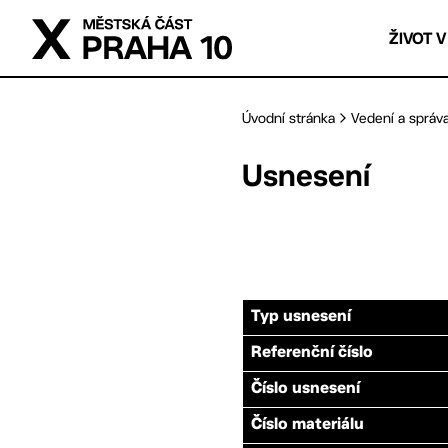
Přejít na hlavní obsah
ŽIVOT V
Úvodní stránka
Vedení a správ
Usnesení
Typ usnesení
Referenční číslo
Číslo usnesení
Číslo materiálu