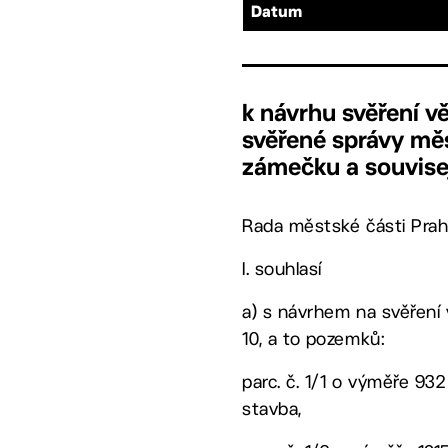
Datum
k návrhu svěření v
svěřené správy měs
zámečku a souvisej
Rada městské části Prah
I. souhlasí
a) s návrhem na svěření 
10, a to pozemků:
parc. č. 1/1 o výměře 93
stavba,