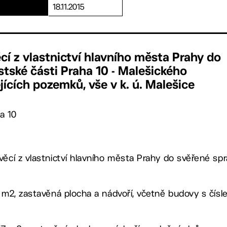
18.11.2015
ěcí z vlastnictví hlavního města Prahy do
tské části Praha 10 - Malešického
ících pozemků, vše v k. ú. Malešice
a 10
věcí z vlastnictví hlavního města Prahy do svěřené sp
2 m2, zastavěná plocha a nádvoří, včetně budovy s čísl