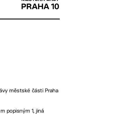
rávy městské části Praha
em popisným 1, jiná