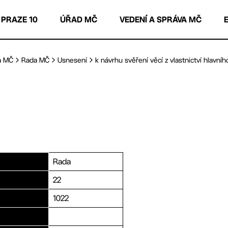
 PRAZE 10
ÚŘAD MČ
VEDENÍ A SPRÁVA MČ
a MČ
Rada MČ
Usnesení
k návrhu svěření věcí z vlastnictví hlavního 
Rada
22
1022