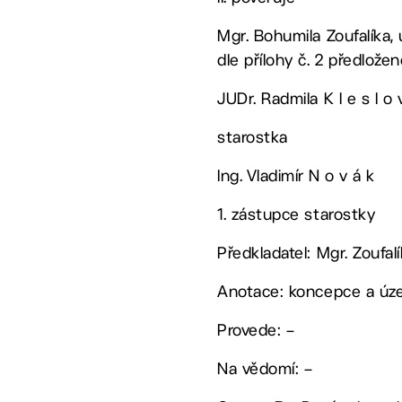
Mgr. Bohumila Zoufalíka,
dle přílohy č. 2 předlož
JUDr. Radmila K l e s l o 
starostka
Ing. Vladimír N o v á k
1. zástupce starostky
Předkladatel: Mgr. Zoufa
Anotace: koncepce a územ
Provede: –
Na vědomí: –