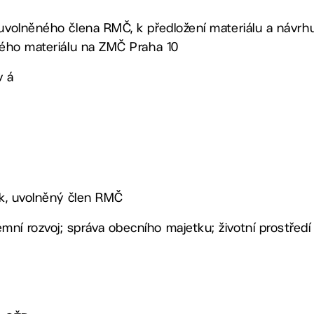
 uvolněného člena RMČ, k předložení materiálu a návr
eného materiálu na ZMČ Praha 10
v á
lík, uvolněný člen RMČ
ní rozvoj; správa obecního majetku; životní prostředí