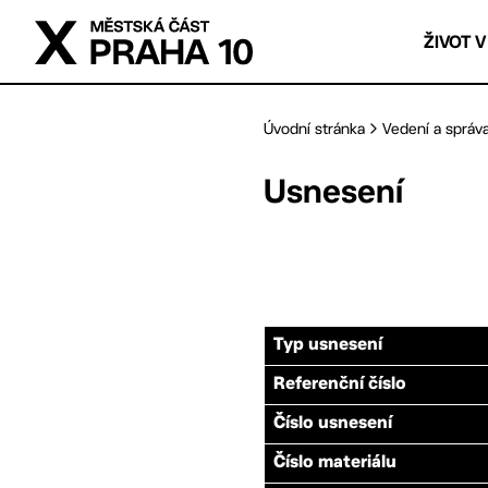
Přejít na hlavní obsah
ŽIVOT V
Úvodní stránka
Vedení a správ
Usnesení
Typ usnesení
Referenční číslo
Číslo usnesení
Číslo materiálu