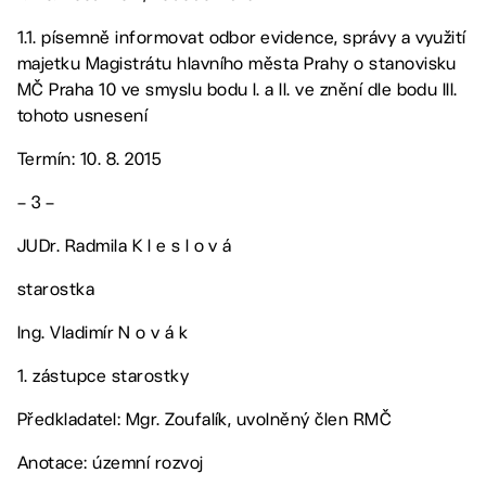
1.1. písemně informovat odbor evidence, správy a využití
majetku Magistrátu hlavního města Prahy o stanovisku
MČ Praha 10 ve smyslu bodu I. a II. ve znění dle bodu III.
tohoto usnesení
Termín: 10. 8. 2015
– 3 –
JUDr. Radmila K l e s l o v á
starostka
Ing. Vladimír N o v á k
1. zástupce starostky
Předkladatel: Mgr. Zoufalík, uvolněný člen RMČ
Anotace: územní rozvoj