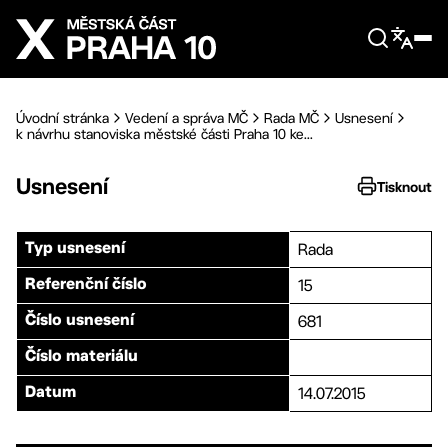
Přejít na hlavní obsah
Úvodní stránka
Vedení a správa MČ
Rada MČ
Usnesení
k návrhu stanoviska městské části Praha 10 ke...
Usnesení
Tisknout
Rada
Typ usnesení
15
Referenční číslo
681
Číslo usnesení
Číslo materiálu
14.07.2015
Datum