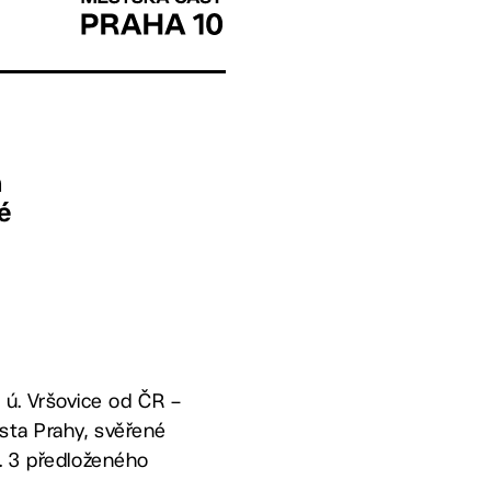
h
é
ú. Vršovice od ČR –
sta Prahy, svěřené
č. 3 předloženého