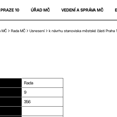
 PRAZE 10
ÚŘAD MČ
VEDENÍ A SPRÁVA MČ
a MČ
Rada MČ
Usnesení
k návrhu stanoviska městské části Praha 10
Rada
9
356