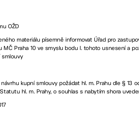
címu OŽD
dloženého materiálu písemně informovat Úřad pro zastup
 MČ Praha 10 ve smyslu bodu I. tohoto usnesení a pož
í smlouvy
a návrhu kupní smlouvy požádat hl. m. Prahu dle § 13 
 Statutu hl. m. Prahy, o souhlas s nabytím shora uved
017