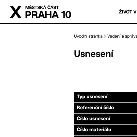
Přejít na hlavní obsah
ŽIVOT V
Úvodní stránka
Vedení a správ
Usnesení
Typ usnesení
Referenční číslo
Číslo usnesení
Číslo materiálu