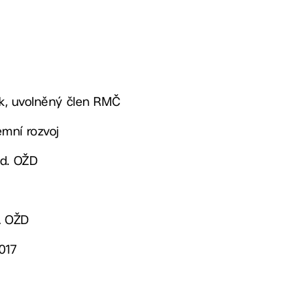
lík, uvolněný člen RMČ
mní rozvoj
ed. OŽD
. OŽD
017