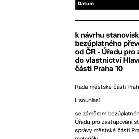
Datum
k návrhu stanovisk
bezúplatného převo
od ČR - Úřadu pro
do vlastnictví Hla
části Praha 10
Rada městské části Prah
I. souhlasí
se záměrem bezúplatného
Úřadu pro zastupování st
správy městské části Pra
materiálu