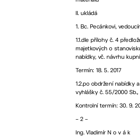
II. ukládá
1. Bc. Pecánkovi, vedou
1.1.dle přílohy č. 4 pře
majetkových o stanovisku
nabídky, vč. návrhu kupn
Termín: 18. 5. 2017
1.2.po obdržení nabídky 
vyhlášky č. 55/2000 Sb.,
Kontrolní termín: 30. 9. 2
– 2 –
Ing. Vladimír N o v á k