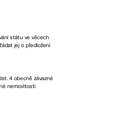
ování státu ve věcech
ádat jej o předložení
odst. 4 obecně závazné
ené nemovitosti