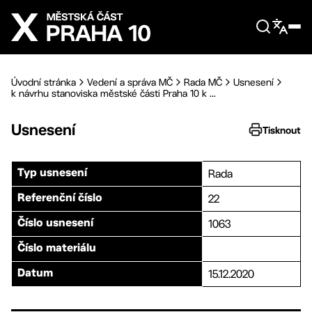
Přejít na hlavní obsah
Úvodní stránka
Vedení a správa MČ
Rada MČ
Usnesení
k návrhu stanoviska městské části Praha 10 k ...
Usnesení
Tisknout
Rada
Typ usnesení
22
Referenční číslo
1063
Číslo usnesení
Číslo materiálu
15.12.2020
Datum