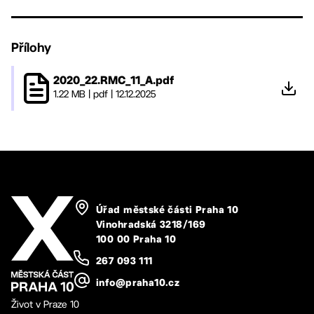
Přílohy
2020_22.RMC_11_A.pdf
1.22 MB
|
pdf
|
12.12.2025
Úřad městské části Praha 10
Vinohradská 3218/169
100 00 Praha 10
267 093 111
info@praha10.cz
Život v Praze 10