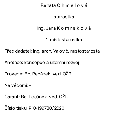
Renata C h m e l o v á
starostka
Ing. Jana K o m r s k o v á
1. místostarostka
Předkladatel: Ing. arch. Valovič, místostarosta
Anotace: koncepce a územní rozvoj
Provede: Bc. Pecánek, ved. OŽR
Na vědomí: –
Garant: Bc. Pecánek, ved. OŽR
Číslo tisku: P10-199780/2020