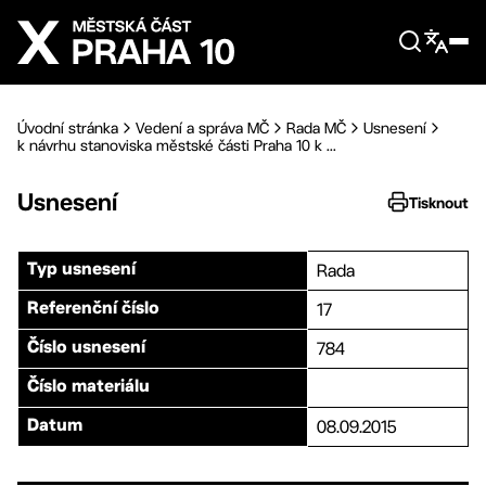
Přejít na hlavní obsah
Úvodní stránka
Vedení a správa MČ
Rada MČ
Usnesení
k návrhu stanoviska městské části Praha 10 k ...
Usnesení
Tisknout
Rada
Typ usnesení
17
Referenční číslo
784
Číslo usnesení
Číslo materiálu
08.09.2015
Datum