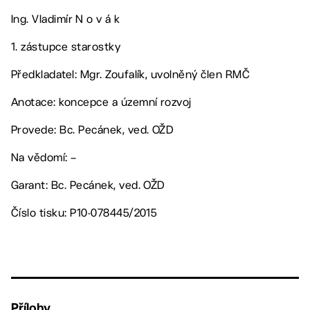
Ing. Vladimír N o v á k
1. zástupce starostky
Předkladatel: Mgr. Zoufalík, uvolněný člen RMČ
Anotace: koncepce a územní rozvoj
Provede: Bc. Pecánek, ved. OŽD
Na vědomí: –
Garant: Bc. Pecánek, ved. OŽD
Číslo tisku: P10-078445/2015
Přílohy