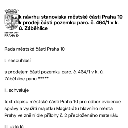
k návrhu stanoviska městské části Praha 10
k prodeji části pozemku parc. č. 464/1 v k.
ú. Záběhlice
Rada městské části Praha 10
I. nesouhlasí
s prodejem části pozemku parc. č. 464/1 v k. ú.
Záběhlice panu *****
II. schvaluje
text dopisu městské části Praha 10 pro odbor evidence
správy a využití majetku Magistrátu hlavního města
Prahy ve znění dle přílohy č. 2 předloženého materiálu
III. ukládá