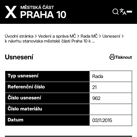
Přejít na hlavní obsah
Úvodní stránka
Vedení a správa MČ
Rada MČ
Usnesení
k návrhu stanoviska městské části Praha 10 k ...
Usnesení
Tisknout
Rada
Typ usnesení
21
Referenční číslo
962
Číslo usnesení
Číslo materiálu
03.11.2015
Datum