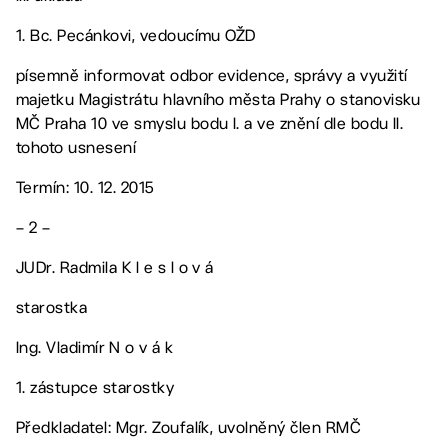
1. Bc. Pecánkovi, vedoucímu OŽD
písemně informovat odbor evidence, správy a využití
majetku Magistrátu hlavního města Prahy o stanovisku
MČ Praha 10 ve smyslu bodu I. a ve znění dle bodu II.
tohoto usnesení
Termín: 10. 12. 2015
– 2 –
JUDr. Radmila K l e s l o v á
starostka
Ing. Vladimír N o v á k
1. zástupce starostky
Předkladatel: Mgr. Zoufalík, uvolněný člen RMČ