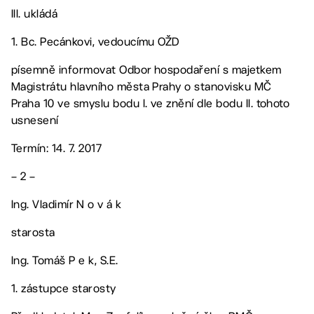
III. ukládá
1. Bc. Pecánkovi, vedoucímu OŽD
písemně informovat Odbor hospodaření s majetkem
Magistrátu hlavního města Prahy o stanovisku MČ
Praha 10 ve smyslu bodu I. ve znění dle bodu II. tohoto
usnesení
Termín: 14. 7. 2017
– 2 –
Ing. Vladimír N o v á k
starosta
Ing. Tomáš P e k, S.E.
1. zástupce starosty