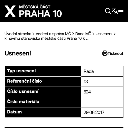
Přejít na hlavní obsah
Úvodní stránka
Vedení a správa MČ
Rada MČ
Usnesení
k návrhu stanoviska městské části Praha 10 k ...
Usnesení
Tisknout
Rada
Typ usnesení
13
Referenční číslo
524
Číslo usnesení
Číslo materiálu
29.06.2017
Datum