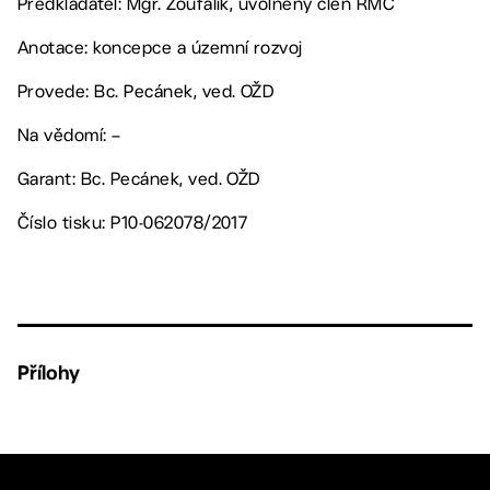
Předkladatel: Mgr. Zoufalík, uvolněný člen RMČ
Anotace: koncepce a územní rozvoj
Provede: Bc. Pecánek, ved. OŽD
Na vědomí: –
Garant: Bc. Pecánek, ved. OŽD
Číslo tisku: P10-062078/2017
Přílohy