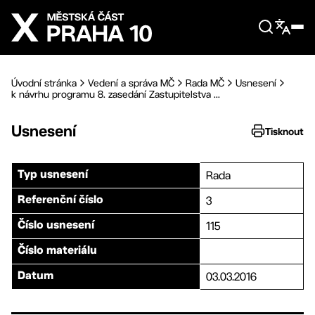
Přejít na hlavní obsah
Úvodní stránka
Vedení a správa MČ
Rada MČ
Usnesení
k návrhu programu 8. zasedání Zastupitelstva ...
Usnesení
Tisknout
Rada
Typ usnesení
3
Referenční číslo
115
Číslo usnesení
Číslo materiálu
03.03.2016
Datum