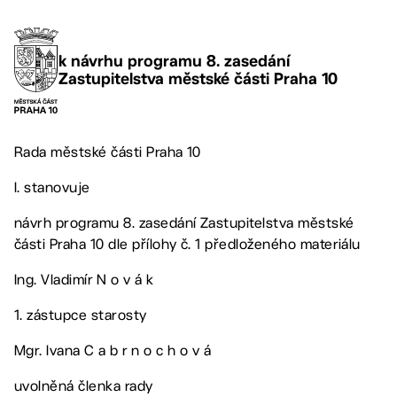
k návrhu programu 8. zasedání
Zastupitelstva městské části Praha 10
Rada městské části Praha 10
I. stanovuje
návrh programu 8. zasedání Zastupitelstva městské
části Praha 10 dle přílohy č. 1 předloženého materiálu
Ing. Vladimír N o v á k
1. zástupce starosty
Mgr. Ivana C a b r n o c h o v á
uvolněná členka rady