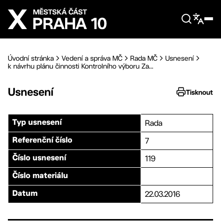
Přejít na hlavní obsah
Úvodní stránka
Vedení a správa MČ
Rada MČ
Usnesení
k návrhu plánu činnosti Kontrolního výboru Za...
Usnesení
Tisknout
Rada
Typ usnesení
7
Referenční číslo
119
Číslo usnesení
Číslo materiálu
22.03.2016
Datum