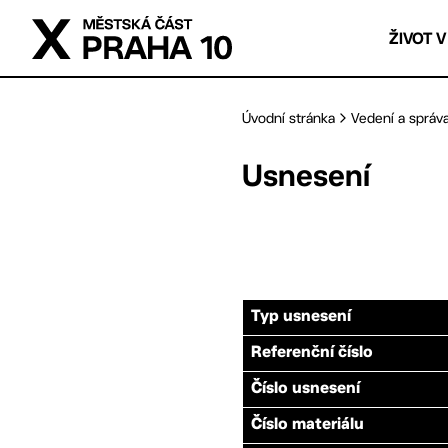
Přejít na hlavní obsah
ŽIVOT V
Úvodní stránka
Vedení a správ
Usnesení
Typ usnesení
Referenční číslo
Číslo usnesení
Číslo materiálu