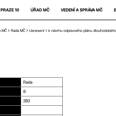
 PRAZE 10
ÚŘAD MČ
VEDENÍ A SPRÁVA MČ
a MČ
Rada MČ
Usnesení
k návrhu odpisového plánu dlouhodobého 
Rada
8
283