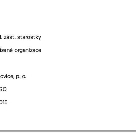
1. zást. starostky
řízené organizace
vice, p. o.
OSO
2015