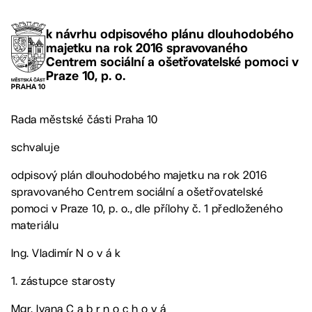
k návrhu odpisového plánu dlouhodobého
majetku na rok 2016 spravovaného
Centrem sociální a ošetřovatelské pomoci v
Praze 10, p. o.
Rada městské části Praha 10
schvaluje
odpisový plán dlouhodobého majetku na rok 2016
spravovaného Centrem sociální a ošetřovatelské
pomoci v Praze 10, p. o., dle přílohy č. 1 předloženého
materiálu
Ing. Vladimír N o v á k
1. zástupce starosty
Mgr. Ivana C a b r n o c h o v á