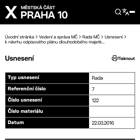
Přejít na hlavní obsah
Úvodní stránka
Vedení a správa MČ
Rada MČ
Usnesení
k návrhu odpisového plánu dlouhodobého majetk...
Usnesení
Tisknout
Rada
Typ usnesení
7
Referenční číslo
122
Číslo usnesení
Číslo materiálu
22.03.2016
Datum