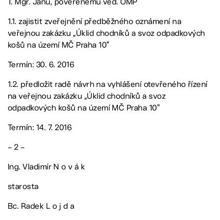
1. Mgr. Janů, pověřenému ved. OMP
1.1. zajistit zveřejnění předběžného oznámení na
veřejnou zakázku „Úklid chodníků a svoz odpadkových
košů na území MČ Praha 10“
Termín: 30. 6. 2016
1.2. předložit radě návrh na vyhlášení otevřeného řízení
na veřejnou zakázku „Úklid chodníků a svoz
odpadkových košů na území MČ Praha 10“
Termín: 14. 7. 2016
– 2 –
Ing. Vladimír N o v á k
starosta
Bc. Radek L o j d a