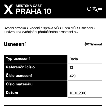
Přejít na hlavní obsah
Úvodní stránka
Vedení a správa MČ
Rada MČ
Usnesení
k návrhu na zveřejnění předběžného oznámení n...
Usnesení
Tisknout
Rada
Typ usnesení
13
Referenční číslo
479
Číslo usnesení
Číslo materiálu
16.06.2016
Datum