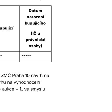
Datum
narození
kupujícího
upující
(IČ u
právnické
osoby)
**
*****
ní ZMČ Praha 10 návrh na
vrhu na vyhodnocení
 aukce – 1., ve smyslu