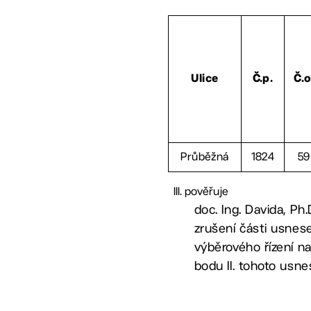
Ulice
Č.p.
Č.o
Průběžná
1824
59
pověřuje
doc. Ing. Davida, Ph
zrušení části usnes
výběrového řízení na
bodu II. tohoto usne