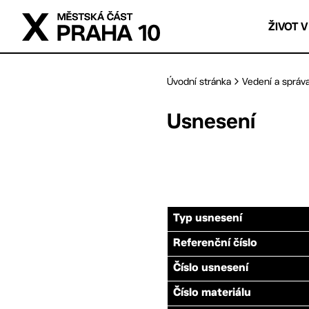
Přejít na hlavní obsah
ŽIVOT V
Úvodní stránka
Vedení a správ
Usnesení
Typ usnesení
Referenční číslo
Číslo usnesení
Číslo materiálu