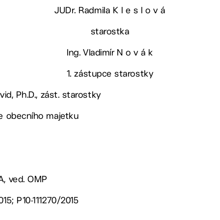
JUDr. Radmila K l e s l o v á
starostka
Ing. Vladimír N o v á k
1. zástupce starostky
vid, Ph.D., zást. starostky
ce obecního majetku
BA, ved. OMP
015; P10-111270/2015