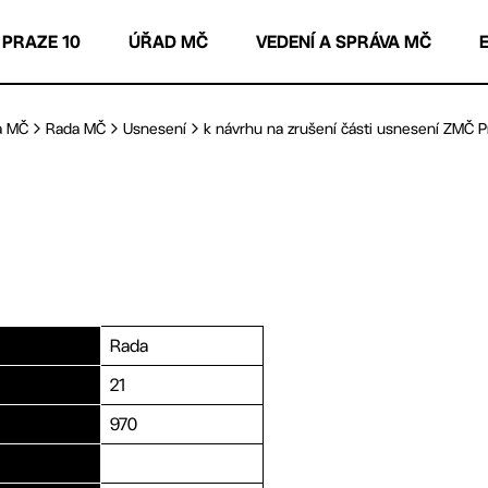
 PRAZE 10
ÚŘAD MČ
VEDENÍ A SPRÁVA MČ
a MČ
Rada MČ
Usnesení
k návrhu na zrušení části usnesení ZMČ Pr
Rada
21
970