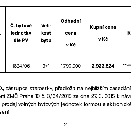
Odhadní
Č. bytové
Veli-
Kupní cena
.
jednotky
kost
cena
K
v Kč
dle PV
bytu
v Kč
1824/06
3+1
1.790.000
***
2.923.524
.D., zástupce starostky, předložit na nejbližším zasedá
ení ZMČ Praha 10 č. 3/34/2015 ze dne 27. 3. 2015 k ná
 prodej volných bytových jednotek formou elektronické
sení
– 2 –