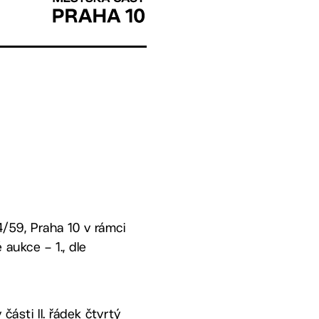
/59, Praha 10 v rámci
aukce – 1., dle
ásti II. řádek čtvrtý