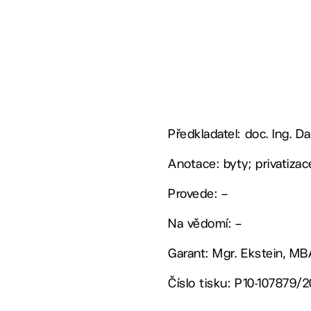
Předkladatel: doc. Ing. Da
Anotace: byty; privatiza
Provede: –
Na vědomí: –
Garant: Mgr. Ekstein, M
Číslo tisku: P10-107879/2