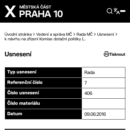
Přejít na hlavní obsah
Úvodní stránka
Vedení a správa MČ
Rada MČ
Usnesení
k návrhu na zřízení Komise dotační politiky (...
Usnesení
Tisknout
Rada
Typ usnesení
7
Referenční číslo
406
Číslo usnesení
Číslo materiálu
09.06.2016
Datum