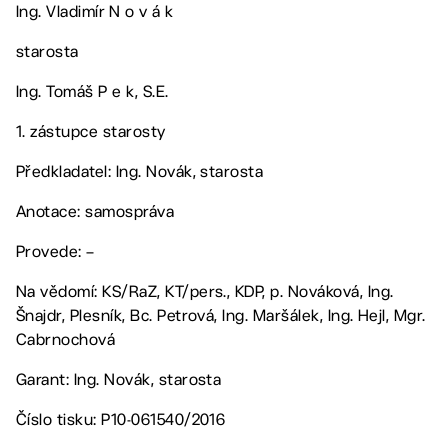
Ing. Vladimír N o v á k
starosta
Ing. Tomáš P e k, S.E.
1. zástupce starosty
Předkladatel: Ing. Novák, starosta
Anotace: samospráva
Provede: –
Na vědomí: KS/RaZ, KT/pers., KDP, p. Nováková, Ing.
Šnajdr, Plesník, Bc. Petrová, Ing. Maršálek, Ing. Hejl, Mgr.
Cabrnochová
Garant: Ing. Novák, starosta
Číslo tisku: P10-061540/2016