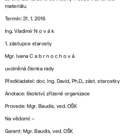
materiálu
Termín: 31. 1. 2016
Ing. Vladimír N o v á k
1. zástupce starosty
Mgr. Ivana C a b r n o c h o v á
uvolněná členka rady
Předkladatel: doc. Ing. David, Ph.D., zást. starostky
Anotace: školství; zřízené organizace
Provede: Mgr. Baudis, ved. OŠK
Na vědomí: –
Garant: Mgr. Baudis, ved. OŠK