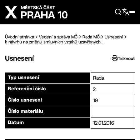
Přejít na hlavní obsah
Úvodní stránka
Vedení a správa MČ
Rada MČ
Usnesení
k návrhu na změnu smluvních vztahů uzavřených...
Usnesení
Tisknout
Rada
Typ usnesení
2
Referenční číslo
19
Číslo usnesení
Číslo materiálu
12.01.2016
Datum