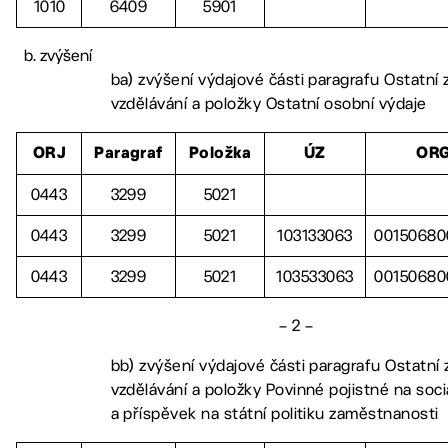
1010
6409
5901
zvýšení
ba) zvýšení výdajové části paragrafu Ostatní z
vzdělávání a položky Ostatní osobní výdaje
ORJ
Paragraf
Položka
ÚZ
OR
0443
3299
5021
0443
3299
5021
103133063
00150680
0443
3299
5021
103533063
00150680
– 2 –
bb) zvýšení výdajové části paragrafu Ostatní z
vzdělávání a položky Povinné pojistné na soci
a příspěvek na státní politiku zaměstnanosti