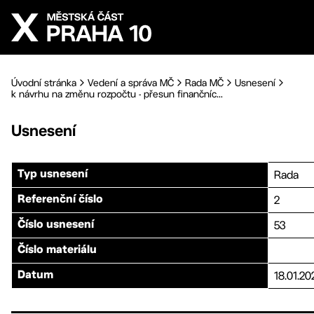
Přejít na hlavní obsah
Úvodní stránka
Vedení a správa MČ
Rada MČ
Usnesení
k návrhu na změnu rozpočtu - přesun finančníc...
Usnesení
Rada
Typ usnesení
2
Referenční číslo
53
Číslo usnesení
Číslo materiálu
18.01.20
Datum