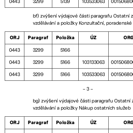
0443
3299
5139
103533063
00150680
bf) zvýšení výdajové části paragrafu Ostatní z
vzdělávání a položky Konzultační, poradenské 
ORJ
Paragraf
Položka
ÚZ
OR
0443
3299
5166
0443
3299
5166
103133063
00150680
0443
3299
5166
103533063
00150680
– 3 –
bg) zvýšení výdajové části paragrafu Ostatní z
vzdělávání a položky Nákup ostatních služeb
ORJ
Paragraf
Položka
ÚZ
OR