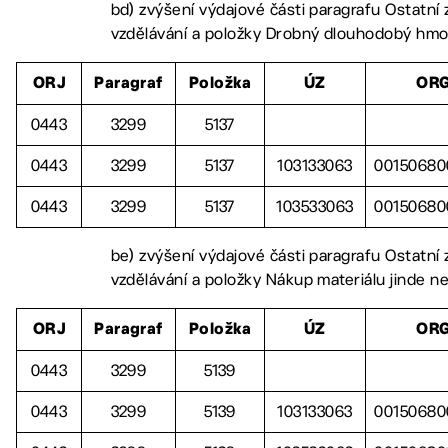
bd) zvýšení výdajové části paragrafu Ostatní z
vzdělávání a položky Drobný dlouhodobý hmo
ORJ
Paragraf
Položka
ÚZ
OR
0443
3299
5137
0443
3299
5137
103133063
00150680
0443
3299
5137
103533063
00150680
be) zvýšení výdajové části paragrafu Ostatní z
vzdělávání a položky Nákup materiálu jinde n
ORJ
Paragraf
Položka
ÚZ
OR
0443
3299
5139
0443
3299
5139
103133063
00150680