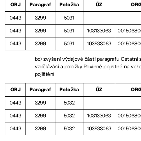
ORJ
Paragraf
Položka
ÚZ
OR
0443
3299
5031
0443
3299
5031
103133063
00150680
0443
3299
5031
103533063
00150680
bc) zvýšení výdajové části paragrafu Ostatní z
vzdělávání a položky Povinné pojistné na veře
pojištění
ORJ
Paragraf
Položka
ÚZ
OR
0443
3299
5032
0443
3299
5032
103133063
00150680
0443
3299
5032
103533063
00150680