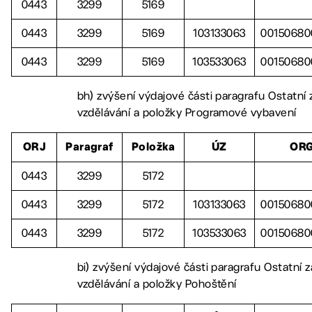
0443
3299
5169
0443
3299
5169
103133063
00150680
0443
3299
5169
103533063
00150680
bh) zvýšení výdajové části paragrafu Ostatní z
vzdělávání a položky Programové vybavení
ORJ
Paragraf
Položka
ÚZ
OR
0443
3299
5172
0443
3299
5172
103133063
00150680
0443
3299
5172
103533063
00150680
bi) zvýšení výdajové části paragrafu Ostatní zá
vzdělávání a položky Pohoštění