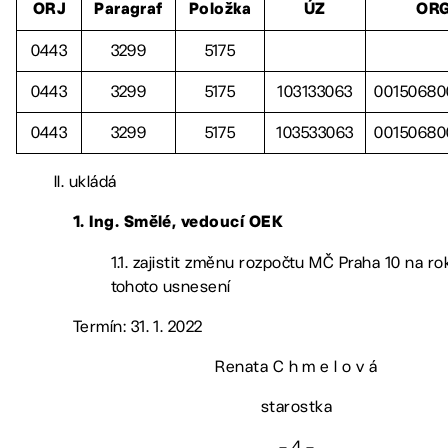
ORJ
Paragraf
Položka
ÚZ
OR
0443
3299
5175
0443
3299
5175
103133063
00150680
0443
3299
5175
103533063
00150680
II. ukládá
1. Ing. Smělé, vedoucí OEK
1.1. zajistit změnu rozpočtu MČ Praha 10 na ro
tohoto usnesení
Termín: 31. 1. 2022
Renata C h m e l o v á
starostka
– 4 –