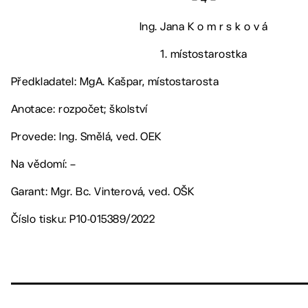
Ing. Jana K o m r s k o v á
1. místostarostka
Předkladatel: MgA. Kašpar, místostarosta
Anotace: rozpočet; školství
Provede: Ing. Smělá, ved. OEK
Na vědomí: –
Garant: Mgr. Bc. Vinterová, ved. OŠK
Číslo tisku: P10-015389/2022