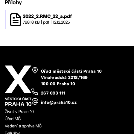
Přílohy
2022_2.RMC_22_a.pdf
788.18 kB
|
pdf
|
12.12.2025
Úřad městské části Praha 10
Vinohradská 3218/169
100 00 Praha 10
267 093 111
info@praha10.cz
Život v Praze 10
Úřad MČ
Vedení a správa MČ
E-služby