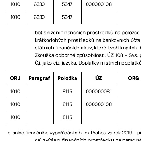
1010
6330
5347
000000108
1010
6330
5347
bb) snížení finančních prostředků na položc
krátkodobých prostředků na bankovních účt
státních finančních aktiv, které tvoří kapitolu
Zkouška odborné způsobilosti, ÚZ 108 – Sys.
Č.j. jako ciz. jazyka, Doplatky místních poplatk
ORJ
Paragraf
Položka
ÚZ
ORG
1010
8115
000000081
1010
8115
000000108
1010
8115
saldo finančního vypořádání s hl. m. Prahou za rok 2019 – př
ca) zvýšení finančních prostředků na paragr