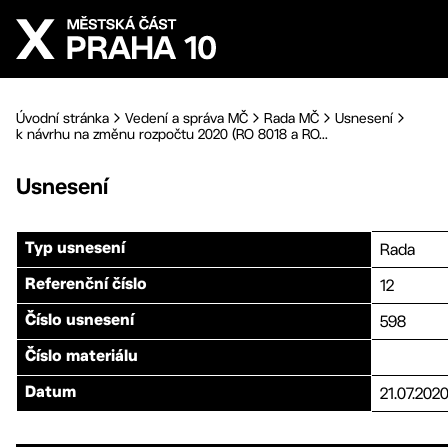
Přejít na hlavní obsah
Úvodní stránka
Vedení a správa MČ
Rada MČ
Usnesení
k návrhu na změnu rozpočtu 2020 (RO 8018 a RO...
Usnesení
Rada
Typ usnesení
12
Referenční číslo
598
Číslo usnesení
Číslo materiálu
21.07.202
Datum