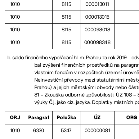
1010
8115
000013011
1010
8115
000013015
1010
8115
000098018
1010
8115
000098348
saldo finančního vypořádání hl. m. Prahou za rok 2019 – od
ba) zvýšení finančních prostředků na paragr
vlastním fondům v rozpočtech územní úrovně
Neinvestiční převody mezi statutárními městy
Prahou) a jejich městskými obvody nebo část
81 – Zkouška odborné způsobilosti, ÚZ 108 – 
výuky Č.j. jako ciz. jazyka, Doplatky místních 
ORJ
Paragraf
Položka
ÚZ
ORG
1010
6330
5347
000000081