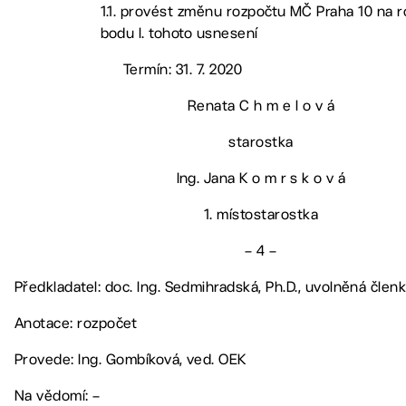
1.1. provést změnu rozpočtu MČ Praha 10 na r
bodu I. tohoto usnesení
Termín: 31. 7. 2020
Renata C h m e l o v á
starostka
Ing. Jana K o m r s k o v á
1. místostarostka
– 4 –
Předkladatel: doc. Ing. Sedmihradská, Ph.D., uvolněná čle
Anotace: rozpočet
Provede: Ing. Gombíková, ved. OEK
Na vědomí: –