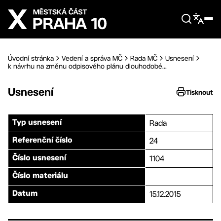
Přejít na hlavní obsah
Úvodní stránka
Vedení a správa MČ
Rada MČ
Usnesení
k návrhu na změnu odpisového plánu dlouhodobé...
Usnesení
Tisknout
Rada
Typ usnesení
24
Referenční číslo
1104
Číslo usnesení
Číslo materiálu
15.12.2015
Datum