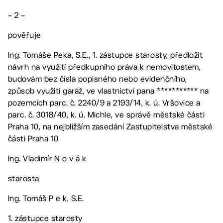
– 2 –
pověřuje
Ing. Tomáše Peka, S.E., 1. zástupce starosty, předložit
návrh na využití předkupního práva k nemovitostem,
budovám bez čísla popisného nebo evidenčního,
způsob využití garáž, ve vlastnictví pana *********** na
pozemcích parc. č. 2240/9 a 2193/14, k. ú. Vršovice a
parc. č. 3018/40, k. ú. Michle, ve správě městské části
Praha 10, na nejbližším zasedání Zastupitelstva městské
části Praha 10
Ing. Vladimír N o v á k
starosta
Ing. Tomáš P e k, S.E.
1. zástupce starosty