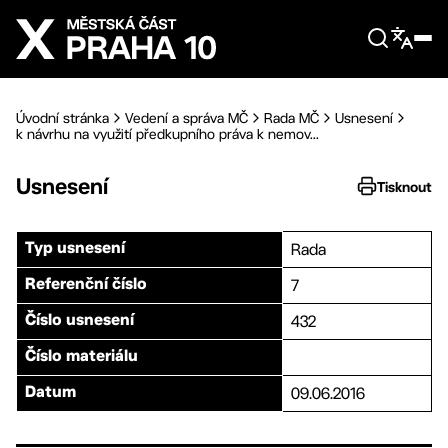
Přejít na hlavní obsah
Úvodní stránka
Vedení a správa MČ
Rada MČ
Usnesení
k návrhu na využití předkupního práva k nemov...
Usnesení
Tisknout
Rada
Typ usnesení
7
Referenční číslo
432
Číslo usnesení
Číslo materiálu
09.06.2016
Datum