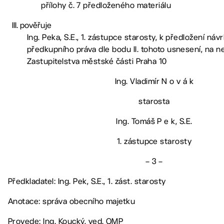
přílohy č. 7 předloženého materiálu
pověřuje
Ing. Peka, S.E., 1. zástupce starosty, k předložení náv
předkupního práva dle bodu II. tohoto usnesení, na ne
Zastupitelstva městské části Praha 10
Ing. Vladimír N o v á k
starosta
Ing. Tomáš P e k, S.E.
1. zástupce starosty
– 3 –
Předkladatel: Ing. Pek, S.E., 1. zást. starosty
Anotace: správa obecního majetku
Provede: Ing. Koucký, ved. OMP