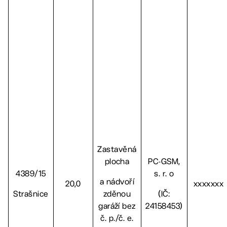
Zastavěná
plocha
PC-GSM,
4389/15
s. r. o
a nádvoří
20,0
xxxxxxx
Strašnice
zděnou
(IČ:
garáží bez
24158453)
č. p./č. e.