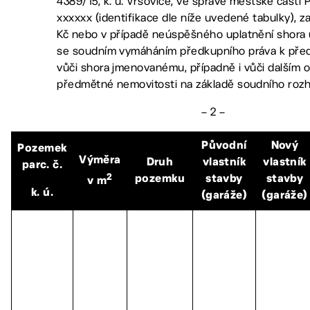
4389/15, k. ú. Vršovice, ve správě městské části 
xxxxxx (identifikace dle níže uvedené tabulky), z
Kč nebo v případě neúspěšného uplatnění shor
se soudním vymáháním předkupního práva k pře
vůči shora jmenovanému, případně i vůči dalším 
předmětné nemovitosti na základě soudního roz
– 2 –
Původní
Nový
Pozemek
Výměra
Druh
vlastník
vlastník
parc. č.
2
pozemku
stavby
stavby
v m
k. ú.
(garáže
)
(garáže)