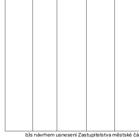
b)s návrhem usnesení Zastupitelstva městské čás