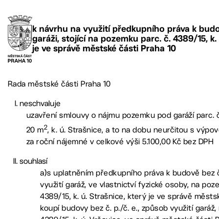
k návrhu na využití předkupního práva k budově
garáži, stojící na pozemku parc. č. 4389/15, k. 
je ve správě městské části Praha 10
Rada městské části Praha 10
neschvaluje
uzavření smlouvy o nájmu pozemku pod garáží parc. 
2
20 m
, k. ú. Strašnice, a to na dobu neurčitou s výp
za roční nájemné v celkové výši 5.100,00 Kč bez DPH
souhlasí
a)s uplatněním předkupního práva k budově bez č.
využití garáž, ve vlastnictví fyzické osoby, na poz
4389/15, k. ú. Strašnice, který je ve správě městsk
koupí budovy bez č. p./č. e., způsob využití garáž