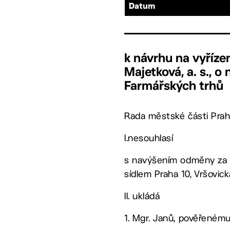
Datum
k návrhu na vyříze
Majetková, a. s., 
Farmářských trhů
Rada městské části Prah
I.nesouhlasí
s navýšením odměny za p
sídlem Praha 10, Vršovic
II. ukládá
1. Mgr. Janů, pověřeném