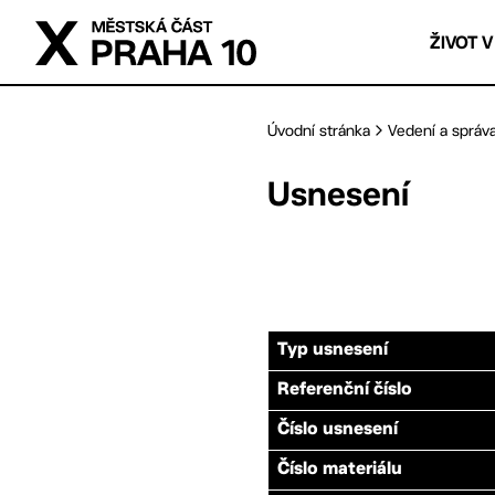
Přejít na hlavní obsah
ŽIVOT V
Úvodní stránka
Vedení a správ
Usnesení
Typ usnesení
Referenční číslo
Číslo usnesení
Číslo materiálu