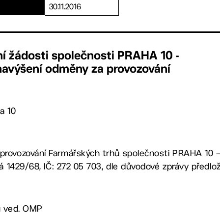
30.11.2016
ní žádosti společnosti PRAHA 10 -
o navýšení odměny za provozování
a 10
rovozování Farmářských trhů společnosti PRAHA 10 – M
ká 1429/68, IČ: 272 05 703, dle důvodové zprávy předlo
u ved. OMP