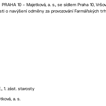
t PRAHA 10 – Majetková, a. s., se sídlem Praha 10, Vršo
dosti o navýšení odměny za provozování Farmářských trhů
., 1. zást. starosty
ková, a. s.