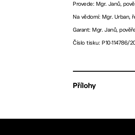
Provede: Mgr. Janů, pov
Na vědomí: Mgr. Urban, ře
Garant: Mgr. Janů, pově
Číslo tisku: P10-114786/2
Přílohy