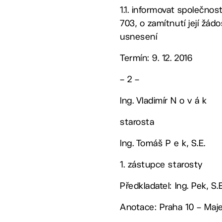
1.1. informovat společnos
703, o zamítnutí její žá
usnesení
Termín: 9. 12. 2016
– 2 –
Ing. Vladimír N o v á k
starosta
Ing. Tomáš P e k, S.E.
1. zástupce starosty
Předkladatel: Ing. Pek, S.E
Anotace: Praha 10 – Majet