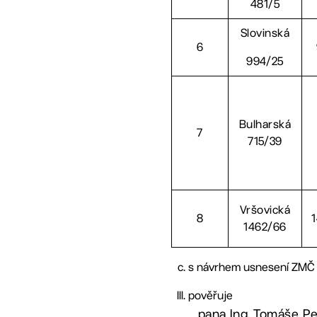
481/5
Slovinská
6
994/25
Bulharská
7
715/39
Vršovická
8
1462/66
s návrhem usnesení ZMČ Pr
pověřuje
pana Ing. Tomáše Pek