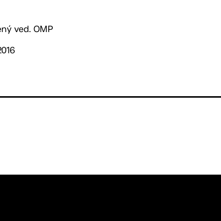
řený ved. OMP
2016