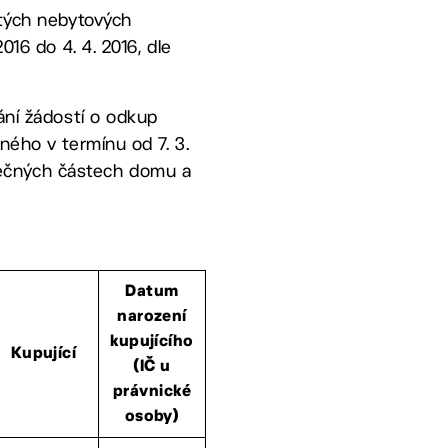
atých nebytových
16 do 4. 4. 2016, dle
ání žádostí o odkup
ého v termínu od 7. 3.
olečných částech domu a
Datum
narození
kupujícího
Kupující
(IČ u
právnické
osoby)