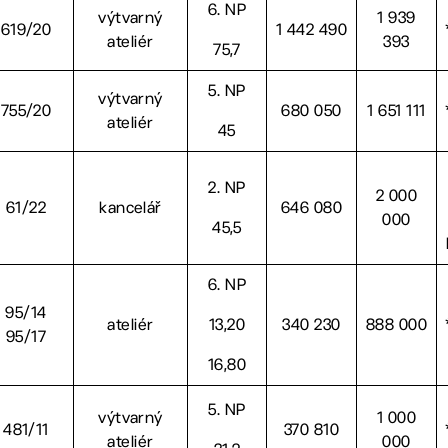
6. NP
výtvarný
1 939
619/20
1 442 490
ateliér
393
75,7
5. NP
výtvarný
755/20
680 050
1 651 111
ateliér
45
2. NP
2 000
61/22
kancelář
646 080
000
45,5
6. NP
95/14
ateliér
13,20
340 230
888 000
95/17
16,80
5. NP
výtvarný
1 000
481/11
370 810
ateliér
000