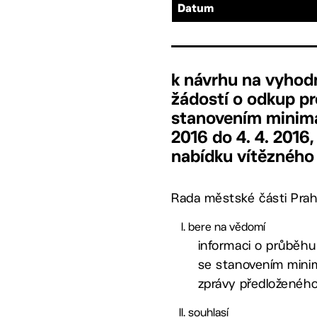
Datum
k návrhu na vyhod
žádostí o odkup p
stanovením minimál
2016 do 4. 4. 2016
nabídku vítězného
Rada městské části Prah
bere na vědomí
informaci o průběhu
se stanovením minimá
zprávy předloženého
souhlasí