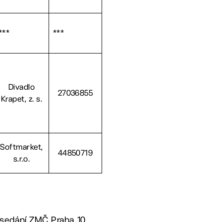
***
***
Divadlo
27036855
Krapet, z. s.
Softmarket,
44850719
s.r.o.
 zasedání ZMČ Praha 10