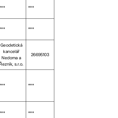
***
***
***
***
Geodetická
kancelář
26695103
Nedoma a
Řezník, s.r.o.
***
***
***
***