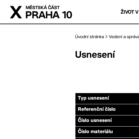
Přejít na hlavní obsah
ŽIVOT V
Úvodní stránka
Vedení a správ
Usnesení
Typ usnesení
Referenční číslo
Číslo usnesení
Číslo materiálu