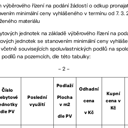
 výběrového řízení na podání žádostí o odkup pronaj
vením minimální ceny vyhlášeného v termínu od 7. 3. 20
loženého materiálu
ytových jednotek na základě výběrového řízení na pod
tových jednotek se stanovením minimální ceny vyhlášen
6 včetně souvisejících spoluvlastnických podílů na sp
 podílů na pozemcích, dle této tabulky:
– 2 –
Podlaží
Odhadní
Číslo
Kupní
ebytové
Poslední
Plocha
cena
cena v
ednotky
využití
v m2
Kč
dle PV
v Kč
dle PV