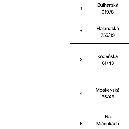
Bulharská
1
619/8
Holandská
2
755/19
Kodaňská
3
61/43
Moskevská
4
95/45
Na
5
Míčánkách