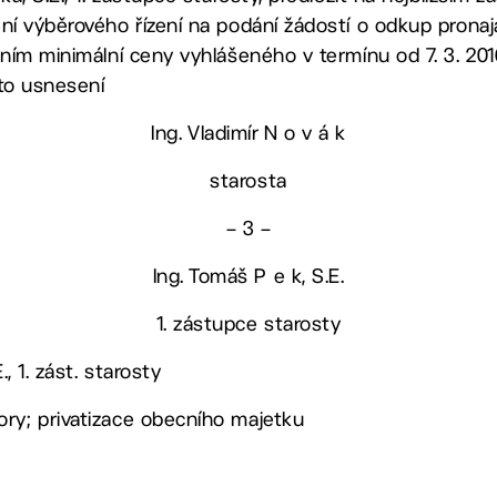
í výběrového řízení na podání žádostí o odkup prona
ím minimální ceny vyhlášeného v termínu od 7. 3. 2016
oto usnesení
Ing. Vladimír N o v á k
starosta
– 3 –
Ing. Tomáš P e k, S.E.
1. zástupce starosty
., 1. zást. starosty
ry; privatizace obecního majetku