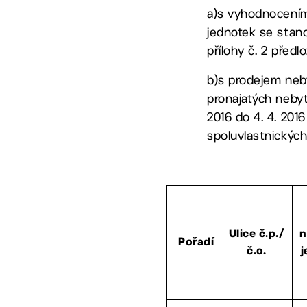
a)s vyhodnocením
jednotek se stano
přílohy č. 2 před
b)s prodejem neb
pronajatých neby
2016 do 4. 4. 201
spoluvlastnických
Ulice č.p./
n
Pořadí
č.o.
j