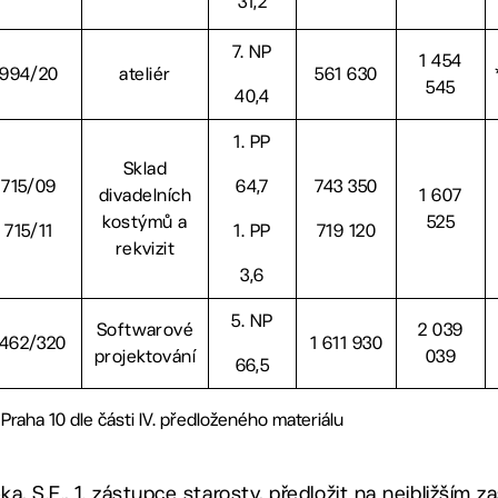
31,2
7. NP
1 454
994/20
ateliér
561 630
545
40,4
1. PP
Sklad
715/09
64,7
743 350
divadelních
1 607
kostýmů a
525
715/11
1. PP
719 120
rekvizit
3,6
5. NP
Softwarové
2 039
1462/320
1 611 930
projektování
039
66,5
aha 10 dle části IV. předloženého materiálu
a, S.E., 1. zástupce starosty, předložit na nejbližším