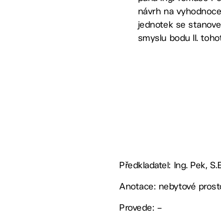
návrh na vyhodnocen
jednotek se stanoven
smyslu bodu II. toh
Předkladatel: Ing. Pek, S.E
Anotace: nebytové prosto
Provede: –