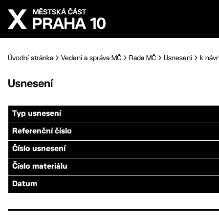
Přejít na hlavní obsah
Úvodní stránka
Vedení a správa MČ
Rada MČ
Usnesení
k návr
Usnesení
Typ usnesení
Referenční číslo
Číslo usnesení
Číslo materiálu
Datum