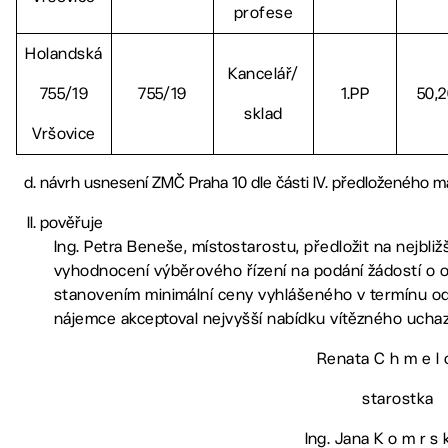
profese
Holandská
Kancelář/
755/19
755/19
1.PP
50,
sklad
Vršovice
návrh usnesení ZMČ Praha 10 dle části IV. předloženého ma
pověřuje
Ing. Petra Beneše, místostarostu, předložit na nejbl
vyhodnocení výběrového řízení na podání žádostí o 
stanovením minimální ceny vyhlášeného v termínu od 1
nájemce akceptoval nejvyšší nabídku vítězného ucha
Renata C h m e l 
starostka
Ing. Jana K o m r s 