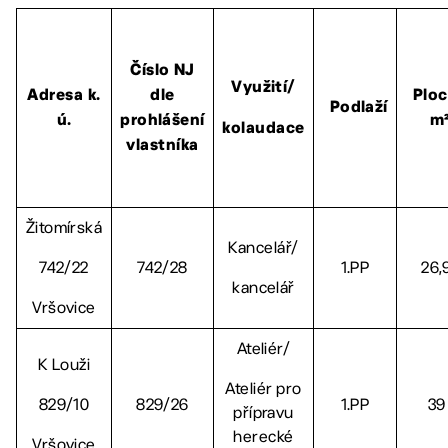
Číslo NJ
Využití/
Adresa k.
dle
Plo
Podlaží
ú.
prohlášení
m
kolaudace
vlastníka
Žitomírská
Kancelář/
742/22
742/28
1.PP
26,
kancelář
Vršovice
Ateliér/
K Louži
Ateliér pro
829/10
829/26
1.PP
39
přípravu
herecké
Vršovice