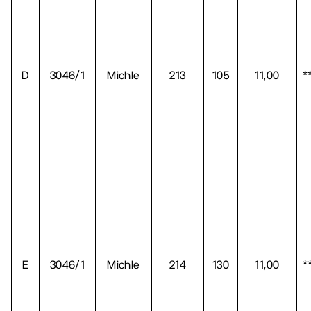
D
3046/1
Michle
213
105
11,00
*
E
3046/1
Michle
214
130
11,00
*