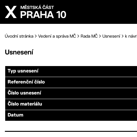
Přejít na hlavní obsah
Úvodní stránka
Vedení a správa MČ
Rada MČ
Usnesení
k návr
Usnesení
Typ usnesení
Referenční číslo
Číslo usnesení
Číslo materiálu
Datum