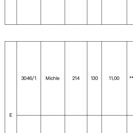
3046/1
Michle
214
130
11,00
*
E