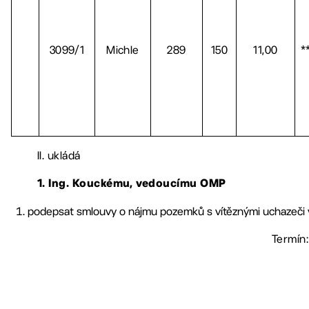
3099/1
Michle
289
150
11,00
*
II. ukládá
1. Ing. Kouckému, vedoucímu OMP
podepsat smlouvy o nájmu pozemků s vítěznými uchazeči v
Termín: