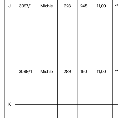
J
3097/1
Michle
223
245
11,00
*
3099/1
Michle
289
150
11,00
*
K