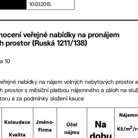
10.03.2015
nocení veřejné nabídky na pronájem
 prostor (Ruská 1211/138)
a 10
eřejné nabídky na nájem volných nebytových prostor 
 prostor s měsíční platbou nájemného a záloh na slu
toru a za podmínky složení kauce
Nájemn
Kolaudace
Jméno-
Na
Účel
2
Kč/m
/r
Firma
nájmu
dobu
Kvalita