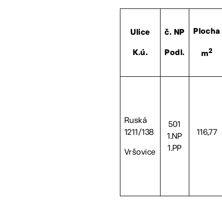
Plocha
Ulice
č. NP
2
K.ú.
Podl.
m
Ruská
501
1211/138
116,77
1.NP
1.PP
Vršovice