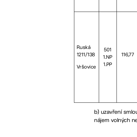
Ruská
501
1211/138
116,77
1.NP
1.PP
Vršovice
b) uzavření smlo
nájem volných n