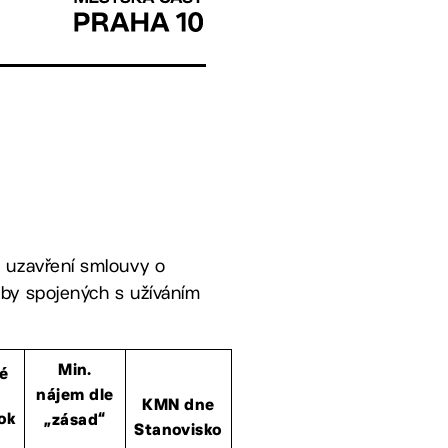
a uzavření smlouvy o
žby spojených s užíváním
Min.
é
nájem dle
KMN dne
ok
„zásad“
Stanovisko