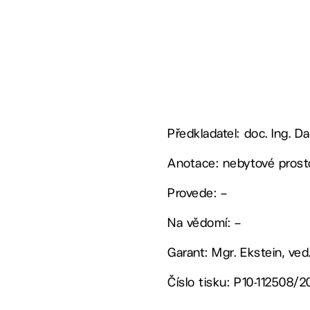
Předkladatel: doc. Ing. Da
Anotace: nebytové prosto
Provede: –
Na vědomí: –
Garant: Mgr. Ekstein, ve
Číslo tisku: P10-112508/2