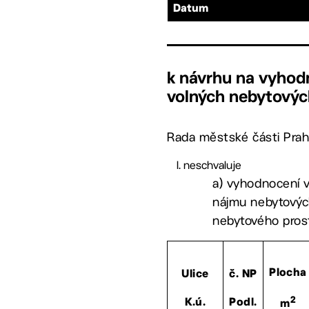
Datum
k návrhu na vyhod
volných nebytových
Rada městské části Prah
neschvaluje
a) vyhodnocení v
nájmu nebytových
nebytového pros
Plocha
Ulice
č. NP
2
K.ú.
Podl.
m