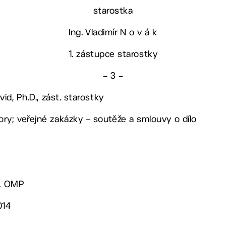
starostka
Ing. Vladimír N o v á k
1. zástupce starostky
– 3 –
vid, Ph.D., zást. starostky
ry; veřejné zakázky – soutěže a smlouvy o dílo
d. OMP
014