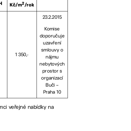
2
H
Kč/m
/rok
23.2.2015
Komise
doporučuje
uzavření
smlouvy o
1 350,-
nájmu
nebytových
prostor s
organizací
Buči –
Praha 10
mci veřejné nabídky na