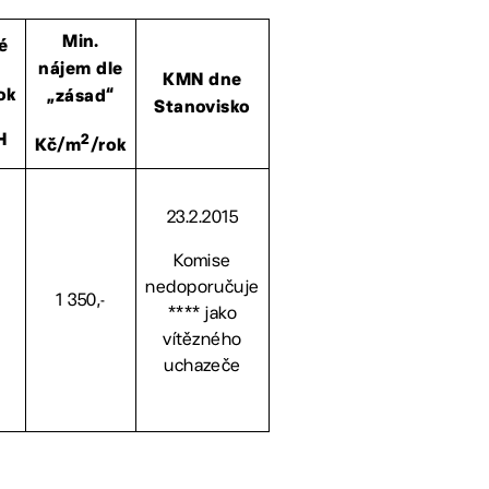
Min.
é
nájem dle
KMN dne
ok
„zásad“
Stanovisko
2
H
Kč/m
/rok
23.2.2015
Komise
nedoporučuje
1 350,-
**** jako
vítězného
uchazeče