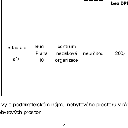
bez DP
Buči –
centrum
restaurace
Praha
neziskové
neurčitou
200,-
a1)
10
organizace
uvy o podnikatelském nájmu nebytového prostoru v rá
ebytových prostor
– 2 –