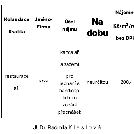
Nájemn
Kolaudace
Jméno-
Na
Účel
2
Kč/m
/r
Firma
nájmu
dobu
Kvalita
bez DP
kancelář
a zázemí
restaurace
pro
****
neurčitou
200,-
jednání s
a1)
handicap.
lidmi a
konání
přednášek
JUDr. Radmila K l e s l o v á