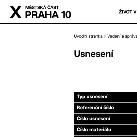
Přejít na hlavní obsah
ŽIVOT V
Úvodní stránka
Vedení a správ
Usnesení
Typ usnesení
Referenční číslo
Číslo usnesení
Číslo materiálu