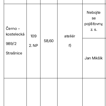
Nebojte
se
pojišťovny,
Černo –
z. s.
kostelecká
109
ateliér
58,60
989/2
2. NP
f)
Strašnice
Jan Mikšík