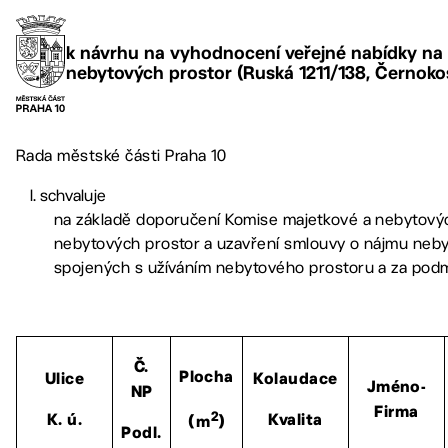
k návrhu na vyhodnocení veřejné nabídky na
nebytových prostor (Ruská 1211/138, Černoko
Rada městské části Praha 10
schvaluje
na základě doporučení Komise majetkové a nebytový
nebytových prostor a uzavření smlouvy o nájmu neby
spojených s užíváním nebytového prostoru a za podm
Č.
Plocha
Ulice
Kolaudace
Jméno-
NP
Firma
2
K. ú.
Kvalita
(m
)
Podl.