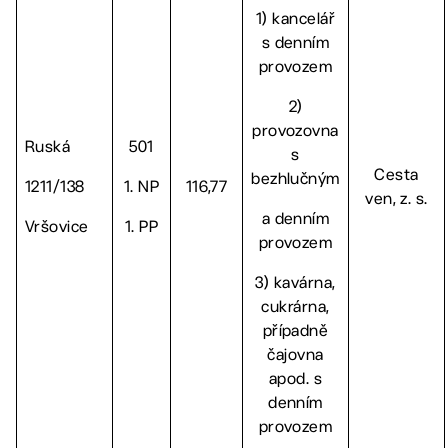
1) kancelář
s denním
provozem
2)
provozovna
Ruská
501
s
Cesta
bezhlučným
1211/138
1. NP
116,77
ven, z. s.
a denním
Vršovice
1. PP
provozem
3) kavárna,
cukrárna,
případně
čajovna
apod. s
denním
provozem