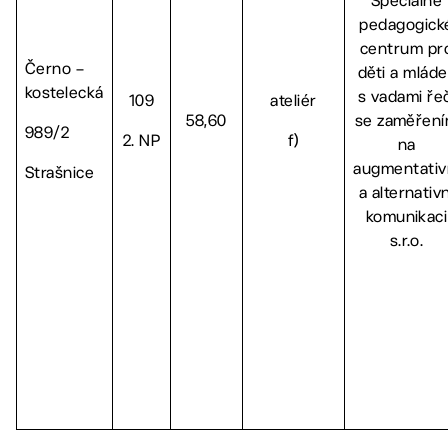
Speciálně
pedagogick
centrum pr
Černo –
děti a mláde
kostelecká
s vadami řeč
109
ateliér
58,60
se zaměřen
989/2
2. NP
f)
na
augmentativ
Strašnice
a alternativn
komunikaci
s.r.o.