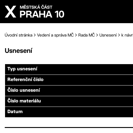
Přejít na hlavní obsah
Úvodní stránka
Vedení a správa MČ
Rada MČ
Usnesení
k návr
Usnesení
Typ usnesení
Referenční číslo
Číslo usnesení
Číslo materiálu
Datum