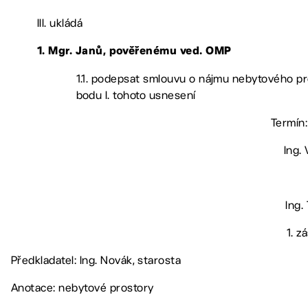
III. ukládá
1. Mgr. Janů, pověřenému ved. OMP
1.1. podepsat smlouvu o nájmu nebytového p
bodu I. tohoto usnesení
Termín: 
Ing. 
Ing.
1. z
Předkladatel: Ing. Novák, starosta
Anotace: nebytové prostory