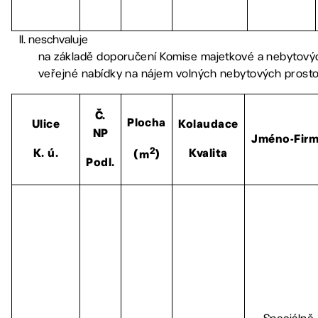
neschvaluje
na základě doporučení Komise majetkové a nebytovýc
veřejné nabídky na nájem volných nebytových prost
Č.
Plocha
Ulice
Kolaudace
NP
Jméno-Fir
2
K. ú.
Kvalita
(m
)
Podl.