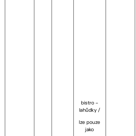
bistro –
lahůdky /
lze pouze
jako