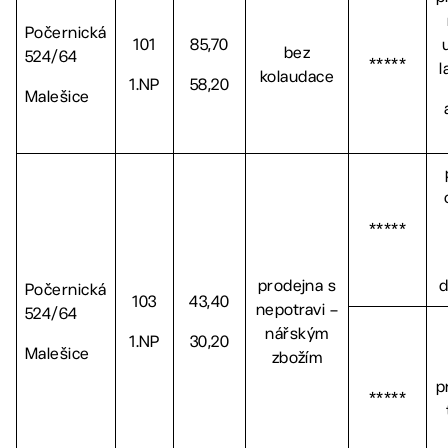
Počernická
101
85,70
bez
524/64
*****
l
kolaudace
1.NP
58,20
Malešice
*****
prodejna s
d
Počernická
103
43,40
nepotravi –
524/64
nářským
1.NP
30,20
Malešice
zbožím
p
*****