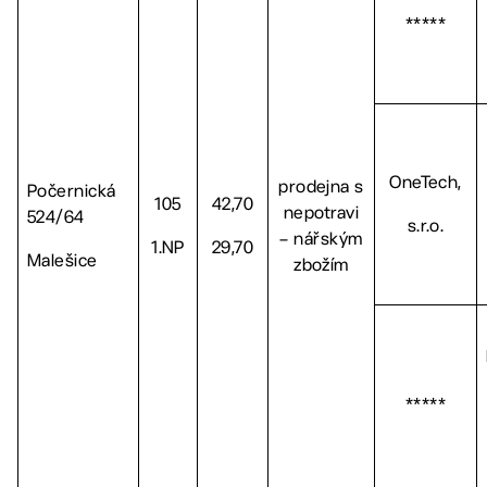
*****
OneTech,
prodejna s
Počernická
105
42,70
nepotravi
524/64
s.r.o.
– nářským
1.NP
29,70
Malešice
zbožím
*****