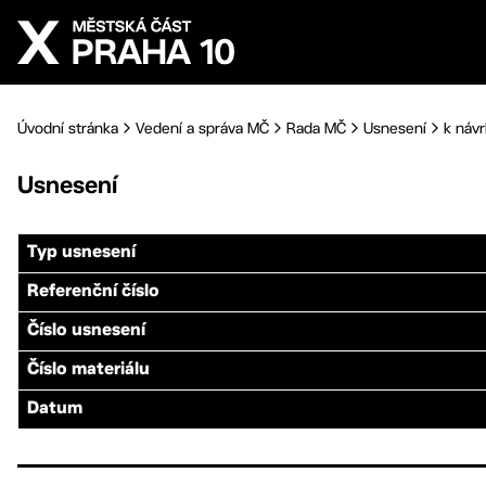
Přejít na hlavní obsah
Úvodní stránka
Vedení a správa MČ
Rada MČ
Usnesení
k návr
Usnesení
Typ usnesení
Referenční číslo
Číslo usnesení
Číslo materiálu
Datum