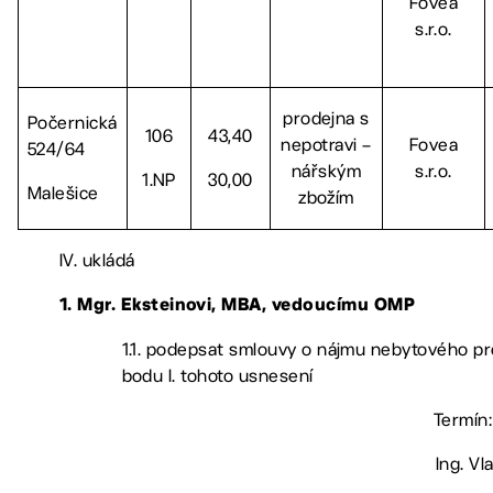
Fovea
s.r.o.
prodejna s
Počernická
106
43,40
nepotravi –
Fovea
524/64
nářským
s.r.o.
1.NP
30,00
Malešice
zbožím
IV. ukládá
1. Mgr. Eksteinovi, MBA, vedoucímu OMP
1.1. podepsat smlouvy o nájmu nebytového pr
bodu I. tohoto usnesení
Termín:
Ing. Vl