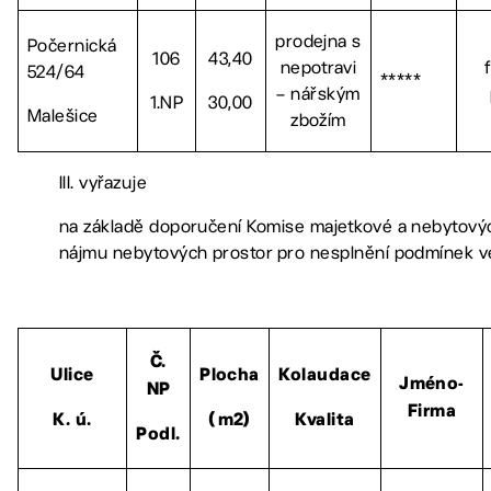
prodejna s
Počernická
106
43,40
nepotravi
524/64
*****
– nářským
1.NP
30,00
Malešice
zbožím
III. vyřazuje
na základě doporučení Komise majetkové a nebytovýc
nájmu nebytových prostor pro nesplnění podmínek v
Č.
Ulice
Plocha
Kolaudace
Jméno-
NP
Firma
K. ú.
(m2)
Kvalita
Podl.