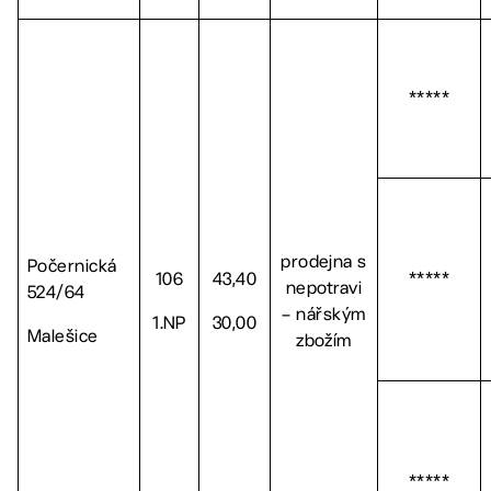
*****
prodejna s
Počernická
106
43,40
*****
nepotravi
524/64
– nářským
1.NP
30,00
Malešice
zbožím
*****