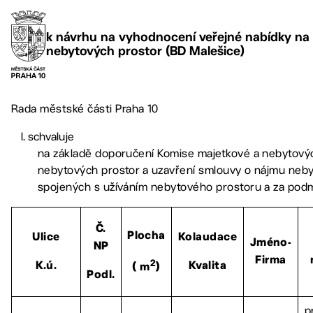
k návrhu na vyhodnocení veřejné nabídky na
nebytových prostor (BD Malešice)
Rada městské části Praha 10
schvaluje
na základě doporučení Komise majetkové a nebytový
nebytových prostor a uzavření smlouvy o nájmu neby
spojených s užíváním nebytového prostoru a za podm
Č.
Plocha
Ulice
Kolaudace
Jméno-
NP
Firma
2
K.ú.
Kvalita
( m
)
Podl.
p