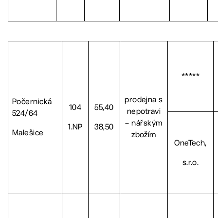
*****
prodejna s
Počernická
104
55,40
nepotravi
524/64
– nářským
1.NP
38,50
Malešice
zbožím
OneTech,
s.r.o.