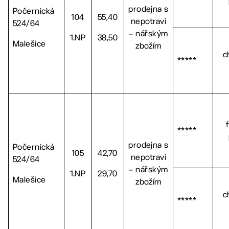
prodejna s
Počernická
104
55,40
nepotravi
524/64
– nářským
1.NP
38,50
Malešice
zbožím
c
*****
*****
prodejna s
Počernická
105
42,70
nepotravi
524/64
– nářským
1.NP
29,70
Malešice
zbožím
c
*****