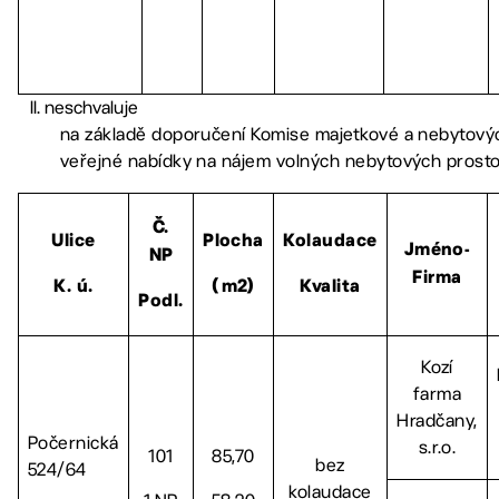
neschvaluje
na základě doporučení Komise majetkové a nebytovýc
veřejné nabídky na nájem volných nebytových prost
Č.
Ulice
Plocha
Kolaudace
Jméno-
NP
Firma
K. ú.
(m2)
Kvalita
Podl.
Kozí
farma
Hradčany,
Počernická
s.r.o.
101
85,70
bez
524/64
kolaudace