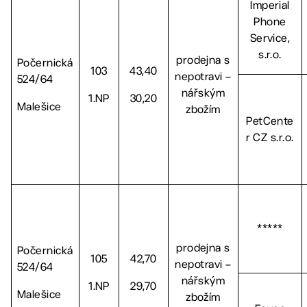
Imperial
Phone
Service,
s.r.o.
prodejna s
Počernická
103
43,40
nepotravi –
524/64
nářským
1.NP
30,20
Malešice
zbožím
PetCente
r CZ s.r.o.
*****
prodejna s
Počernická
105
42,70
nepotravi –
524/64
nářským
1.NP
29,70
Malešice
zbožím