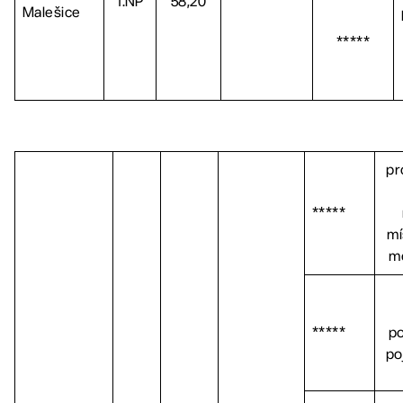
1.NP
58,20
Malešice
*****
pr
*****
mí
m
*****
po
po