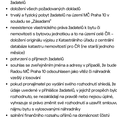
žadatelů
doložení všech požadovaných dokladů
trvalý a fyzický pobyt žadatelů na území MČ Praha 10 v
souladu se „Zásadami“
neexistence vlastnického práva žadatelů k bytu či
nemovitosti s bytovou jednotkou a to na území celé ČR –
doložení originálu výpisu z Katastrálního úřadu z centrální
databáze katastru nemovitostí pro ČR (ne starší jednoho
měsíce)
potvrzení o příjmech žadatelů
souhlas se zveřejněním jména a adresy v případě, že bude
Radou MČ Praha 10 odsouhlasen jako vítěz či náhradník
vzešlý z losování
pokud pronajímatel po vydání svého rozhodnutí shledá, že
údaje uvedené v přihlášce žadatelů, v jejichž prospěch byl
rozhodnuto, se nezakládají na pravdě nebo nejsou úplné,
vyhrazuje si právo změnit své rozhodnutí a uzavřít smlouv
nájmu bytu s vylosovanými náhradníky
splnění finančního rozsahu příjmů na domácnost (čistý