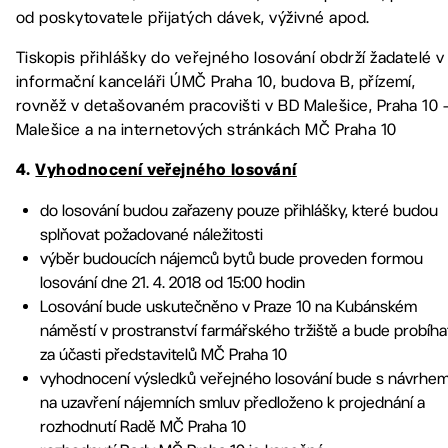
od poskytovatele přijatých dávek, výživné apod.
Tiskopis přihlášky do veřejného losování obdrží žadatelé v
informační kanceláři ÚMČ Praha 10, budova B, přízemí,
rovněž v detašovaném pracovišti v BD Malešice, Praha 10 
Malešice a na internetových stránkách MČ Praha 10
4.
Vyhodnocení veřejného losování
do losování budou zařazeny pouze přihlášky, které budou
splňovat požadované náležitosti
výběr budoucích nájemců bytů bude proveden formou
losování dne 21. 4. 2018 od 15:00 hodin
Losování bude uskutečněno v Praze 10 na Kubánském
náměstí v prostranství farmářského tržiště a bude probíha
za účasti představitelů MČ Praha 10
vyhodnocení výsledků veřejného losování bude s návrhe
na uzavření nájemních smluv předloženo k projednání a
rozhodnutí Radě MČ Praha 10