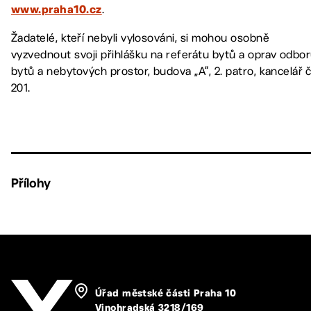
.
www.praha10.cz
Žadatelé, kteří nebyli vylosováni, si mohou osobně
vyzvednout svoji přihlášku na referátu bytů a oprav odbo
bytů a nebytových prostor, budova „A“, 2. patro, kancelář č
201.
Přílohy
Úřad městské části Praha 10
Vinohradská 3218/169