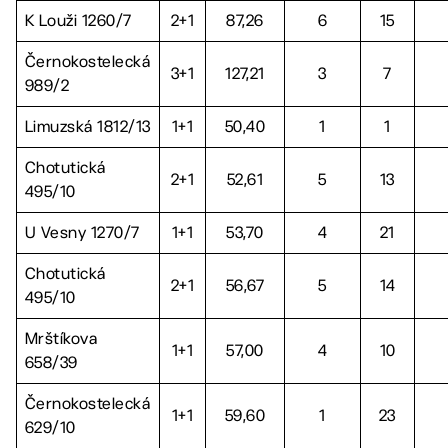
K Louži 1260/7
2+1
87,26
6
15
Černokostelecká
3+1
127,21
3
7
989/2
Limuzská 1812/13
1+1
50,40
1
1
Chotutická
2+1
52,61
5
13
495/10
U Vesny 1270/7
1+1
53,70
4
21
Chotutická
2+1
56,67
5
14
495/10
Mrštíkova
1+1
57,00
4
10
658/39
Černokostelecká
1+1
59,60
1
23
629/10