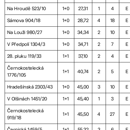
Na Hroudě 523/10
1+0
27,31
1
4
E
Sámova 904/18
1+0
28,72
4
18
E
Na Louži 980/27
1+0
34,34
2
10
E
V Předpolí 1304/3
1+0
34,71
2
7
E
28. pluku 119/33
1+1
37,10
2
4
E
Černokostelecká
1+1
40,74
2
5
E
1776/105
Hradešínská 2303/43
1+0
45,00
3
10
E
V Olšinách 1451/20
1+1
45,40
1
3
E
Černokostelecká
1+1
45,50
4
27
E
919/18
Černická 1459/5
1+1
55,32
3
6
E