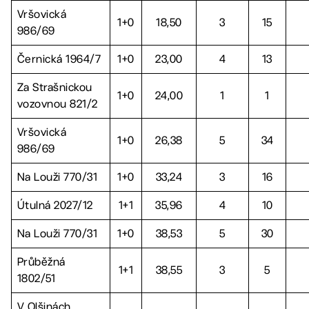
Vršovická
1+0
18,50
3
15
986/69
Černická 1964/7
1+0
23,00
4
13
Za Strašnickou
1+0
24,00
1
1
vozovnou 821/2
Vršovická
1+0
26,38
5
34
986/69
Na Louži 770/31
1+0
33,24
3
16
Útulná 2027/12
1+1
35,96
4
10
Na Louži 770/31
1+0
38,53
5
30
Průběžná
1+1
38,55
3
5
1802/51
V Olšinách