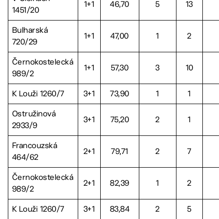
1+1
46,70
5
13
1451/20
Bulharská
1+1
47,00
1
2
720/29
Černokostelecká
1+1
57,30
3
10
989/2
K Louži 1260/7
3+1
73,90
1
1
Ostružinová
3+1
75,20
2
1
2933/9
Francouzská
2+1
79,71
2
7
464/62
Černokostelecká
2+1
82,39
1
2
989/2
K Louži 1260/7
3+1
83,84
2
5