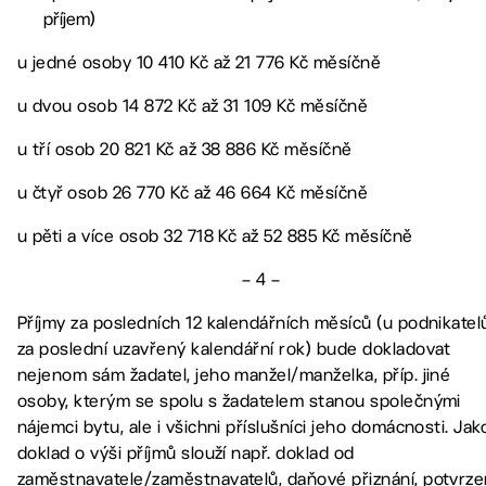
příjem)
u jedné osoby 10 410 Kč až 21 776 Kč měsíčně
u dvou osob 14 872 Kč až 31 109 Kč měsíčně
u tří osob 20 821 Kč až 38 886 Kč měsíčně
u čtyř osob 26 770 Kč až 46 664 Kč měsíčně
u pěti a více osob 32 718 Kč až 52 885 Kč měsíčně
– 4 –
Příjmy za posledních 12 kalendářních měsíců (u podnikatel
za poslední uzavřený kalendářní rok) bude dokladovat
nejenom sám žadatel, jeho manžel/manželka, příp. jiné
osoby, kterým se spolu s žadatelem stanou společnými
nájemci bytu, ale i všichni příslušníci jeho domácnosti. Jak
doklad o výši příjmů slouží např. doklad od
zaměstnavatele/zaměstnavatelů, daňové přiznání, potvrze