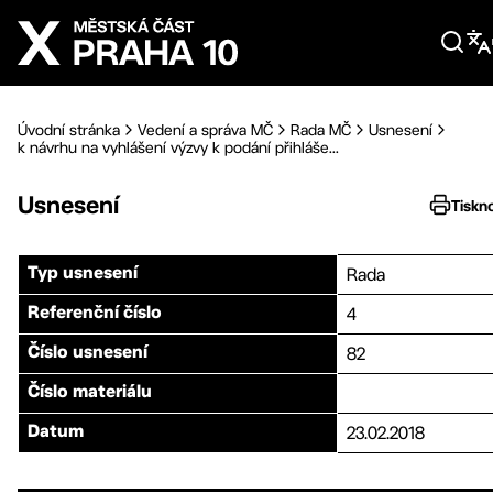
Přejít na hlavní obsah
Úvodní stránka
Vedení a správa MČ
Rada MČ
Usnesení
k návrhu na vyhlášení výzvy k podání přihláše...
Usnesení
Tiskn
Rada
Typ usnesení
4
Referenční číslo
82
Číslo usnesení
Číslo materiálu
23.02.2018
Datum