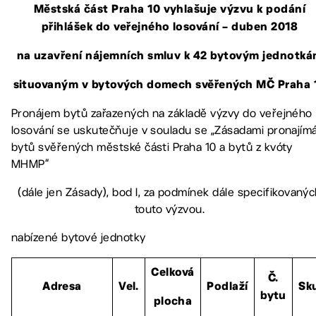
Městská část Praha 10 vyhlašuje výzvu k podání
přihlášek
do veřejného losování – duben 2018
na uzavření nájemních smluv k 42 bytovým jednotk
situovaným v bytových domech svěřených MČ Praha 
Pronájem bytů zařazených na základě výzvy do veřejného
losování se uskutečňuje v souladu se „Zásadami pronajím
bytů svěřených městské části Praha 10 a bytů z kvóty
MHMP“
(dále jen Zásady), bod I, za podmínek dále specifikovaný
touto výzvou.
nabízené bytové jednotky
Celková
Č.
Adresa
Vel.
Podlaží
Sk
bytu
plocha