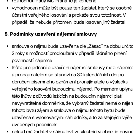
rozhodnutí Rady MČ Praha 10 je konečné
vyhodnocen může být pouze ten žadatel, který se osobně
účastní veřejného losování a prokáže svou totožnost. V
případě, že nebude přítomen, bude losován jiný žadatel
5. Podmínky uzavření nájemní smlouvy
smlouva o nájmu bude uzavřena dle „Zásad“ na dobu určit
2 roky s možností prodloužení v případě řádného plnění
povinností nájemce
lhůta pro jednání o uzavření nájemní smlouvy mezi nájem
a pronajímatelem se stanoví na 30 kalendářních dní po
doručení písemného oznámení pronajímatele o výsledku
veřejného losování budoucímu nájemci. Po marném uplynu
této lhůty z důvodů ležících na budoucím nájemci platí
nevyvratitelná domněnka, že vybraný žadatel nemá o náje
tohoto bytu zájem a smlouva o nájmu tohoto bytu bude
uzavřena s vylosovanými náhradníky, a to za stejných výše
uvedených podmínek
pokud má žadatel v nájmu byt ve vlastnictví obce, je povin