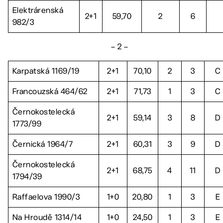
Elektrárenská
2+1
59,70
2
6
982/3
– 2 –
Karpatská 1169/19
2+1
70,10
2
3
C
Francouzská 464/62
2+1
71,73
1
3
C
Černokostelecká
2+1
59,14
3
8
D
1773/99
Černická 1964/7
2+1
60,31
3
9
D
Černokostelecká
2+1
68,75
4
11
D
1794/39
Raffaelova 1990/3
1+0
20,80
1
3
E
Na Hroudě 1314/14
1+0
24,50
1
3
E