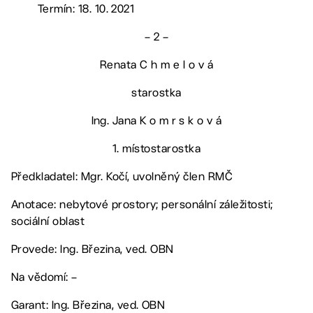
Termín: 18. 10. 2021
– 2 –
Renata C h m e l o v á
starostka
Ing. Jana K o m r s k o v á
1. místostarostka
Předkladatel: Mgr. Kočí, uvolněný člen RMČ
Anotace: nebytové prostory; personální záležitosti;
sociální oblast
Provede: Ing. Březina, ved. OBN
Na vědomí: –
Garant: Ing. Březina, ved. OBN