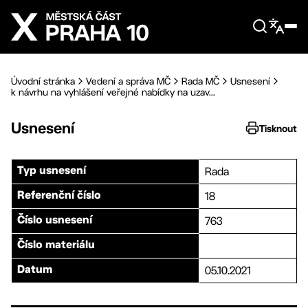
Přejít na hlavní obsah
Úvodní stránka
Vedení a správa MČ
Rada MČ
Usnesení
k návrhu na vyhlášení veřejné nabídky na uzav...
Usnesení
Tisknout
Rada
Typ usnesení
18
Referenční číslo
763
Číslo usnesení
Číslo materiálu
05.10.2021
Datum