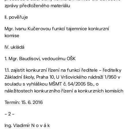
zprávy předloženého materiálu
II. pověřuje
Mgr. Ivanu Kučerovou funkcí tajemnice konkurzní
komise
IV. ukládá
1. Mgr. Baudisovi, vedoucímu OŠK
1.1. zajistit konkurzní řízení na funkci ředitele – ředitelky
Základní školy, Praha 10, U Vršovického nádraží 1/950 v
souladu s vyhláškou MŠMT č. 54/2005 Sb., o
náležitostech konkurzního řízení a konkurzních komisích
Termín: 15. 6. 2016
– 2 –
Ing. Vladimír N o v á k