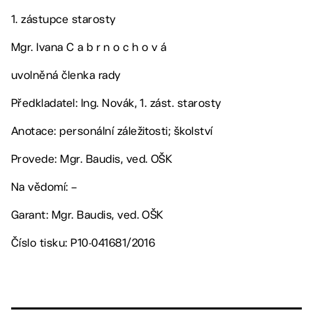
1. zástupce starosty
Mgr. Ivana C a b r n o c h o v á
uvolněná členka rady
Předkladatel: Ing. Novák, 1. zást. starosty
Anotace: personální záležitosti; školství
Provede: Mgr. Baudis, ved. OŠK
Na vědomí: –
Garant: Mgr. Baudis, ved. OŠK
Číslo tisku: P10-041681/2016