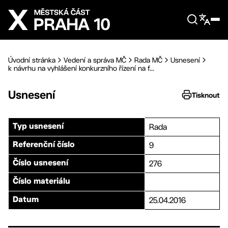
Přejít na hlavní obsah
Úvodní stránka
Vedení a správa MČ
Rada MČ
Usnesení
k návrhu na vyhlášení konkurzního řízení na f...
Usnesení
Tisknout
Rada
Typ usnesení
9
Referenční číslo
276
Číslo usnesení
Číslo materiálu
25.04.2016
Datum