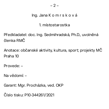
– 2 –
Ing. Jana K o m r s k o v á
1. místostarostka
Předkladatel: doc. Ing. Sedmihradská, Ph.D., uvolněná
členka RMČ
Anotace: občanské aktivity, kultura, sport; projekty MČ
Praha 10
Provede: –
Na vědomí: –
Garant: Mgr. Procházka, ved. OKP
Číslo tisku: P10-344261/2021