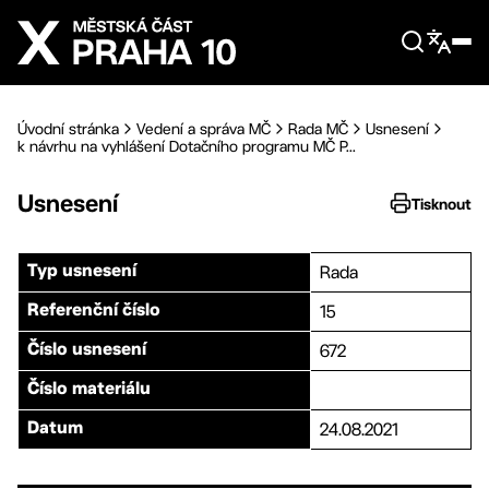
Přejít na hlavní obsah
Úvodní stránka
Vedení a správa MČ
Rada MČ
Usnesení
k návrhu na vyhlášení Dotačního programu MČ P...
Usnesení
Tisknout
Rada
Typ usnesení
15
Referenční číslo
672
Číslo usnesení
Číslo materiálu
24.08.2021
Datum