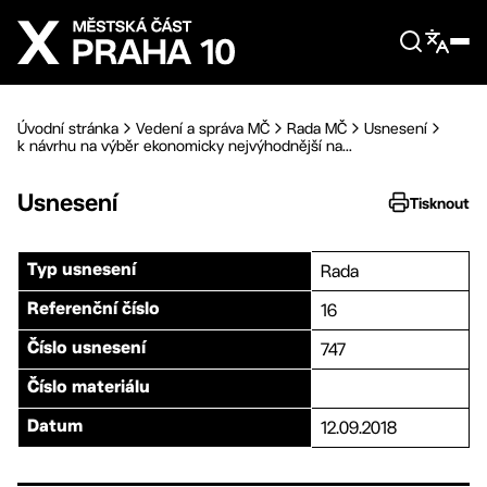
Přejít na hlavní obsah
Úvodní stránka
Vedení a správa MČ
Rada MČ
Usnesení
k návrhu na výběr ekonomicky nejvýhodnější na...
Usnesení
Tisknout
Rada
Typ usnesení
16
Referenční číslo
747
Číslo usnesení
Číslo materiálu
12.09.2018
Datum