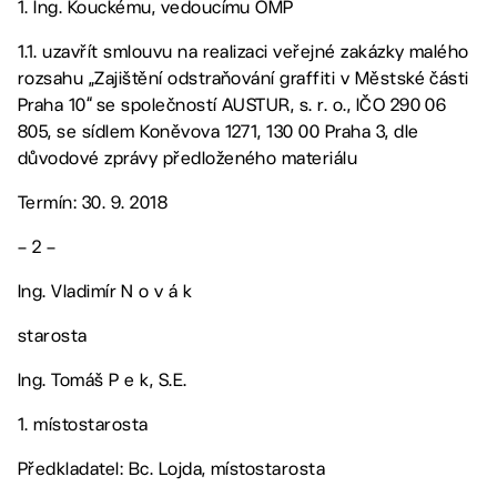
1. Ing. Kouckému, vedoucímu OMP
1.1. uzavřít smlouvu na realizaci veřejné zakázky malého
rozsahu „Zajištění odstraňování graffiti v Městské části
Praha 10“ se společností AUSTUR, s. r. o., IČO 290 06
805, se sídlem Koněvova 1271, 130 00 Praha 3, dle
důvodové zprávy předloženého materiálu
Termín: 30. 9. 2018
– 2 –
Ing. Vladimír N o v á k
starosta
Ing. Tomáš P e k, S.E.
1. místostarosta
Předkladatel: Bc. Lojda, místostarosta