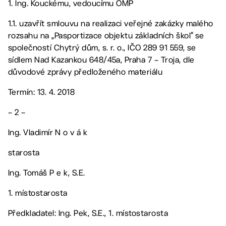
1. Ing. Kouckému, vedoucímu OMP
1.1. uzavřít smlouvu na realizaci veřejné zakázky malého
rozsahu na „Pasportizace objektu základních škol“ se
společností Chytrý dům, s. r. o., IČO 289 91 559, se
sídlem Nad Kazankou 648/45a, Praha 7 – Troja, dle
důvodové zprávy předloženého materiálu
Termín: 13. 4. 2018
– 2 –
Ing. Vladimír N o v á k
starosta
Ing. Tomáš P e k, S.E.
1. místostarosta
Předkladatel: Ing. Pek, S.E., 1. místostarosta