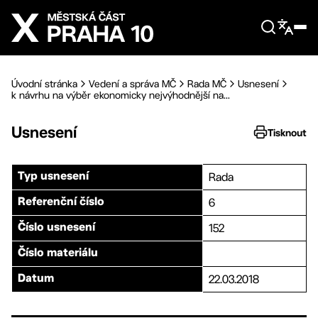
Přejít na hlavní obsah
Úvodní stránka
Vedení a správa MČ
Rada MČ
Usnesení
k návrhu na výběr ekonomicky nejvýhodnější na...
Usnesení
Tisknout
Rada
Typ usnesení
6
Referenční číslo
152
Číslo usnesení
Číslo materiálu
22.03.2018
Datum