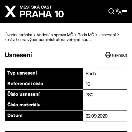
Přejít na hlavní obsah
Úvodní stránka
Vedení a správa MČ
Rada MČ
Usnesení
k návrhu na výběr administrátora veřejné sout...
Usnesení
Tisknout
Rada
Typ usnesení
16
Referenční číslo
780
Číslo usnesení
Číslo materiálu
22.09.2020
Datum