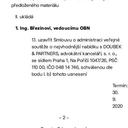
předloženého materiálu
II. ukládá
1. Ing. Březinovi, vedoucímu OBN
1.1. uzavřít Smlouvu o administraci veřejné
soutěže o nejvhodnější nabídku s DOUBEK
& PARTNERS, advokátní kanceláří, s. r. o.,
se sídlem Praha 1, Na Poříčí 1047/26, PSČ
110 00, IČO 048 14 746, schválenou dle
bodu I. b) tohoto usnesení
Termín:
30.
9.
2020
– 2 –