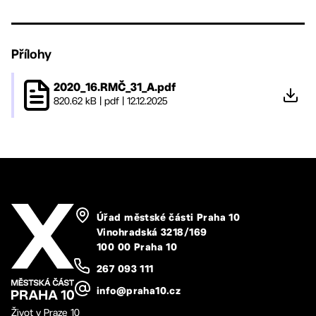
Přílohy
2020_16.RMČ_31_A.pdf
820.62 kB
|
pdf
|
12.12.2025
Úřad městské části Praha 10
Vinohradská 3218/169
100 00 Praha 10
267 093 111
info@praha10.cz
Život v Praze 10