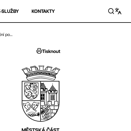
E-SLUŽBY
KONTAKTY
í po...
Tisknout