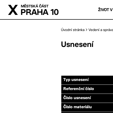
Přejít na hlavní obsah
ŽIVOT V
Úvodní stránka
Vedení a správ
Usnesení
Typ usnesení
Referenční číslo
Číslo usnesení
Číslo materiálu