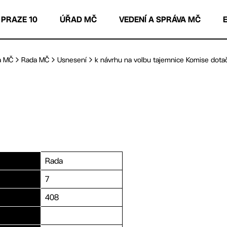
 PRAZE 10
ÚŘAD MČ
VEDENÍ A SPRÁVA MČ
a MČ
Rada MČ
Usnesení
k návrhu na volbu tajemnice Komise dotačn
Rada
7
408