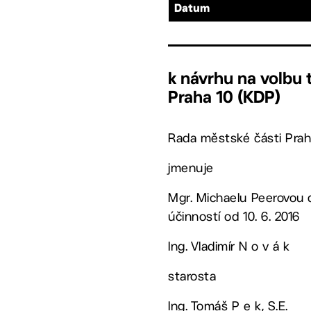
Datum
k návrhu na volbu
Praha 10 (KDP)
Rada městské části Prah
jmenuje
Mgr. Michaelu Peerovou d
účinností od 10. 6. 2016
Ing. Vladimír N o v á k
starosta
Ing. Tomáš P e k, S.E.