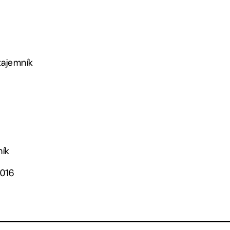
 tajemník
ník
2016