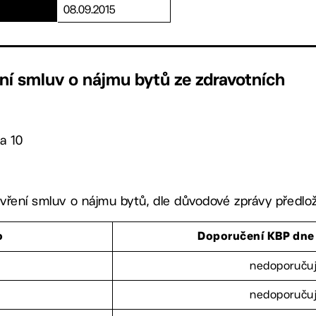
08.09.2015
ní smluv o nájmu bytů ze zdravotních
a 10
vření smluv o nájmu bytů, dle důvodové zprávy předlo
o
Doporučení KBP dne 
nedoporuču
nedoporuču