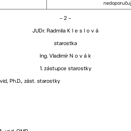
nedoporuču
– 2 –
JUDr. Radmila K l e s l o v á
starostka
Ing. Vladimír N o v á k
1. zástupce starostky
vid, Ph.D., zást. starostky