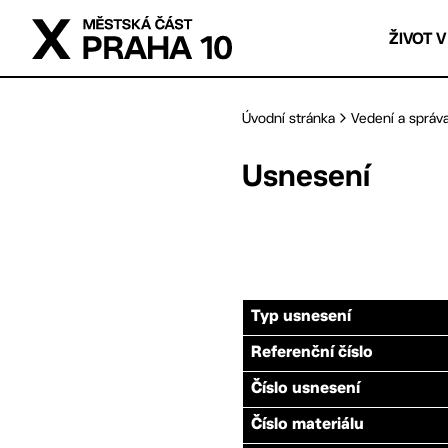
Přejít na hlavní obsah
ŽIVOT V
Úvodní stránka
Vedení a správ
Usnesení
Typ usnesení
Referenční číslo
Číslo usnesení
Číslo materiálu