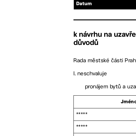
Datum
k návrhu na uzavře
důvodů
Rada městské části Prah
I. neschvaluje
pronájem bytů a uza
Jmén
*****
*****