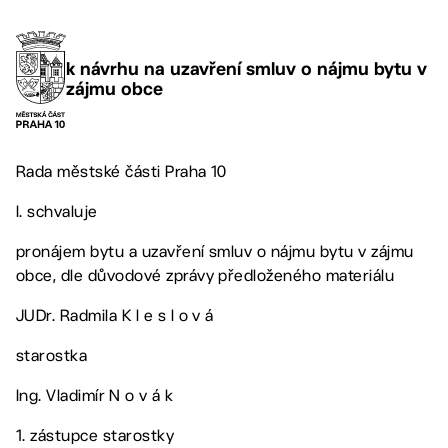
k návrhu na uzavření smluv o nájmu bytu v
zájmu obce
Rada městské části Praha 10
I. schvaluje
pronájem bytu a uzavření smluv o nájmu bytu v zájmu
obce, dle důvodové zprávy předloženého materiálu
JUDr. Radmila K l e s l o v á
starostka
Ing. Vladimír N o v á k
1. zástupce starostky