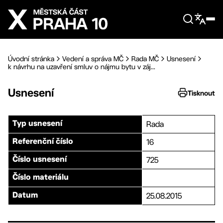
Přejít na hlavní obsah
Úvodní stránka
Vedení a správa MČ
Rada MČ
Usnesení
k návrhu na uzavření smluv o nájmu bytu v záj...
Usnesení
Tisknout
Rada
Typ usnesení
16
Referenční číslo
725
Číslo usnesení
Číslo materiálu
25.08.2015
Datum