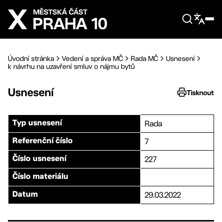
Přejít na hlavní obsah
Úvodní stránka
Vedení a správa MČ
Rada MČ
Usnesení
k návrhu na uzavření smluv o nájmu bytů
Usnesení
Tisknout
Rada
Typ usnesení
7
Referenční číslo
227
Číslo usnesení
Číslo materiálu
29.03.2022
Datum