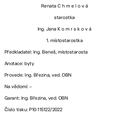
Renata C h m e l o v á
starostka
Ing. Jana K o m r s k o v á
1. místostarostka
Předkladatel: Ing. Beneš, místostarosta
Anotace: byty
Provede: Ing. Březina, ved. OBN
Na vědomí: –
Garant: Ing. Březina, ved. OBN
Číslo tisku: P10-115122/2022