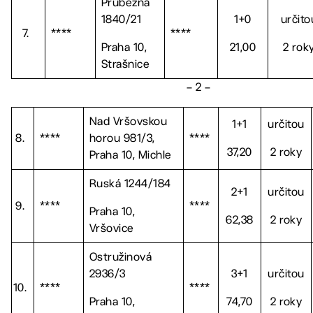
Průběžná
1840/21
1+0
určito
7.
****
****
Praha 10,
21,00
2 rok
Strašnice
– 2 –
Nad Vršovskou
1+1
určitou
8.
****
horou 981/3,
****
37,20
2 roky
Praha 10, Michle
Ruská 1244/184
2+1
určitou
9.
****
****
Praha 10,
62,38
2 roky
Vršovice
Ostružinová
2936/3
3+1
určitou
10.
****
****
Praha 10,
74,70
2 roky