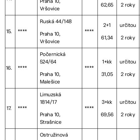
Praha 10,
62,65
2 roky
Vršovice
Ruská 44/148
2+1
určitou
15.
****
****
Praha 10,
61,34
2 roky
Vršovice
Počernická
524/64
1+kk
určitou
16.
****
****
Praha 10,
31,05
2 roky
Malešice
Limuzská
1814/17
3+kk
určitou
17.
****
****
Praha 10,
69,56
2 roky
Strašnice
Ostružinová