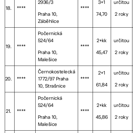
2936/3
3+1
určitou
18.
****
****
Praha 10,
74,70
2 roky
Záběhlice
Počernická
524/64
2+kk
určitou
19.
****
****
Praha 10,
45,47
2 roky
Malešice
Černokostelecká
2+1
určitou
20.
****
1772/97 Praha
****
61,84
2 roky
10, Strašnice
Počernická
524/64
2+kk
určitou
21.
****
****
Praha 10,
45,86
2 roky
Malešice