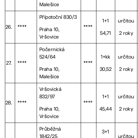
Malešice
Přípotoční 830/3
1+1
určitou
26.
****
****
Praha 10,
54,71
2 roky
Vršovice
Počernická
524/64
1+kk
určitou
27.
****
****
Praha 10,
30,52
2 roky
Malešice
Vršovická
832/97
1+1
určitou
28.
****
****
Praha 10,
45,44
2 roky
Vršovice
Průběžná
3+1
1842/25
určitou