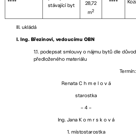
****
****
Koz
28,72
stávající byt
2
m
III. ukládá
l.
Ing. Březinovi, vedoucímu OBN
1.1. podepsat smlouvy o nájmu bytů dle důvo
předloženého materiálu
Termín: 
Renata C h m e l o v á
starostka
– 4 –
Ing. Jana K o m r s k o v á
1. místostarostka