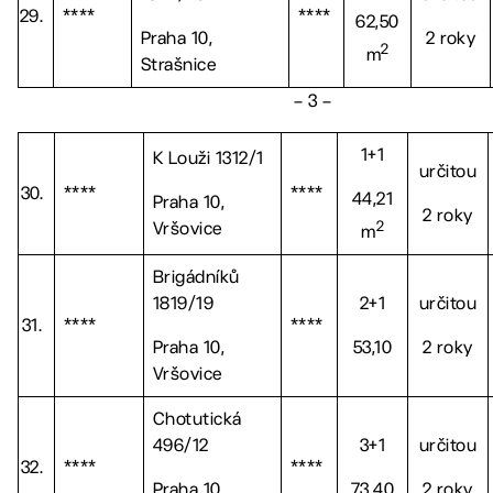
29.
****
****
62,50
Praha 10,
2 roky
2
m
Strašnice
– 3 –
1+1
K Louži 1312/1
určitou
30.
****
****
44,21
Praha 10,
2 roky
2
Vršovice
m
Brigádníků
1819/19
2+1
určitou
31.
****
****
Praha 10,
53,10
2 roky
Vršovice
Chotutická
496/12
3+1
určitou
32.
****
****
Praha 10,
73,40
2 roky