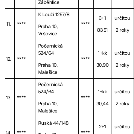
Záběhlice
K Louži 1257/8
3+1
určitou
11.
****
****
Praha 10,
83,51
2 roky
Vršovice
Počernická
524/64
1+kk
určitou
12.
****
****
Praha 10,
30,90
2 roky
Malešice
Počernická
524/64
1+kk
určitou
13.
****
****
Praha 10,
30,44
2 roky
Malešice
Ruská 44/148
2+1
určitou
14.
****
****