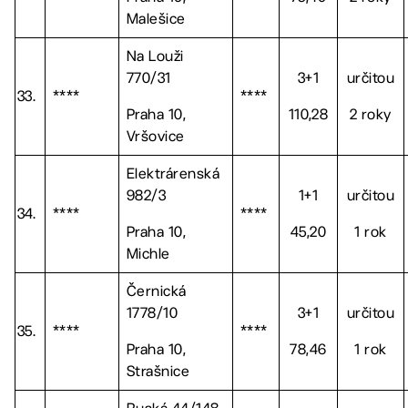
Malešice
Na Louži
770/31
3+1
určitou
33.
****
****
Praha 10,
110,28
2 roky
Vršovice
Elektrárenská
982/3
1+1
určitou
34.
****
****
Praha 10,
45,20
1 rok
Michle
Černická
1778/10
3+1
určitou
35.
****
****
Praha 10,
78,46
1 rok
Strašnice