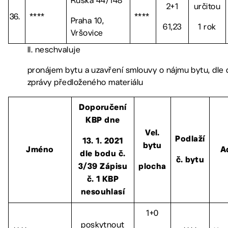
Ruská 44/148
2+1
určitou
36.
****
****
Praha 10,
61,23
1 rok
Vršovice
II. neschvaluje
pronájem bytu a uzavření smlouvy o nájmu bytu, dle
zprávy předloženého materiálu
Doporučení
KBP dne
Vel.
Podlaží
13. 1. 2021
bytu
Jméno
A
dle bodu č.
č. bytu
3/39 Zápisu
plocha
č. 1 KBP
nesouhlasí
1+0
poskytnout