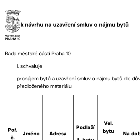
k návrhu na uzavření smluv o nájmu bytů
Rada městské části Praha 10
I. schvaluje
pronájem bytů a uzavření smluv o nájmu bytů dle dů
předloženého materiálu
Vel.
Podlaží
Poř.
bytu
Jméno
Adresa
Na do
č.