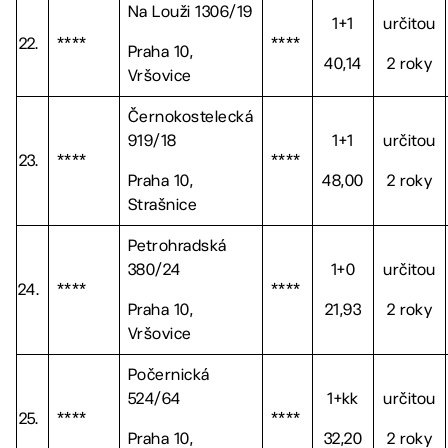
Na Louži 1306/19
1+1
určitou
22.
****
****
Praha 10,
40,14
2 roky
Vršovice
Černokostelecká
919/18
1+1
určitou
23.
****
****
Praha 10,
48,00
2 roky
Strašnice
Petrohradská
380/24
1+0
určitou
24.
****
****
Praha 10,
21,93
2 roky
Vršovice
Počernická
524/64
1+kk
určitou
25.
****
****
Praha 10,
32,20
2 roky