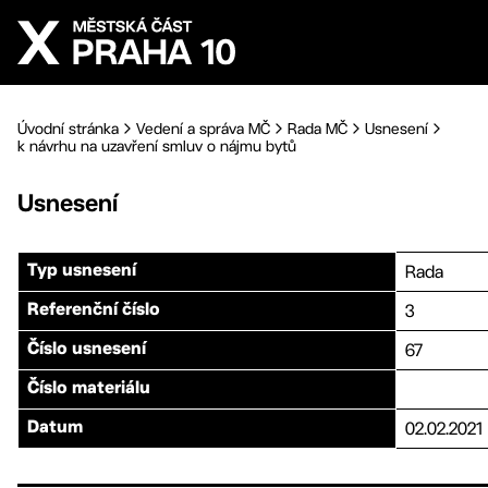
Přejít na hlavní obsah
Úvodní stránka
Vedení a správa MČ
Rada MČ
Usnesení
k návrhu na uzavření smluv o nájmu bytů
Usnesení
Rada
Typ usnesení
3
Referenční číslo
67
Číslo usnesení
Číslo materiálu
02.02.2021
Datum