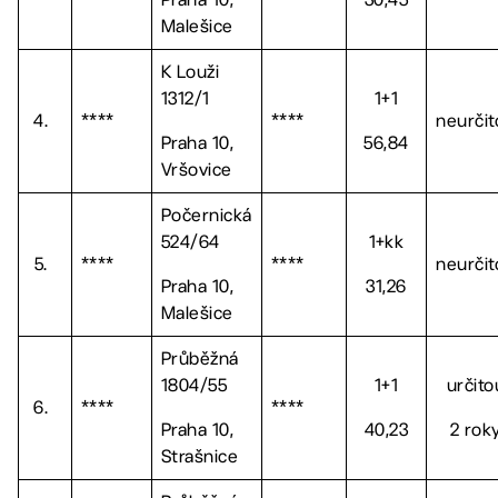
Malešice
K Louži
1312/1
1+1
4.
****
****
neurčit
Praha 10,
56,84
Vršovice
Počernická
524/64
1+kk
5.
****
****
neurčit
Praha 10,
31,26
Malešice
Průběžná
1804/55
1+1
určito
6.
****
****
Praha 10,
40,23
2 rok
Strašnice