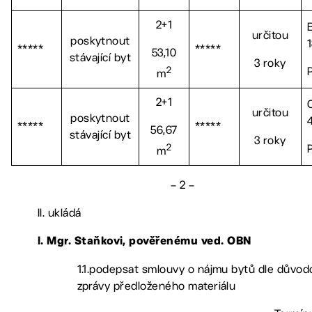
2+1
určitou
poskytnout
*****
*****
53,10
stávající byt
3 roky
2
m
2+1
určitou
poskytnout
*****
*****
56,67
stávající byt
3 roky
2
m
– 2 –
II. ukládá
l.
Mgr. Staňkovi, pověřenému ved. OBN
1.1.podepsat smlouvy o nájmu bytů dle důvo
zprávy předloženého materiálu