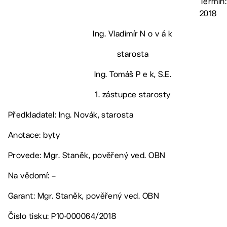
Termín: 
2018
Ing. Vladimír N o v á k
starosta
Ing. Tomáš P e k, S.E.
1. zástupce starosty
Předkladatel: Ing. Novák, starosta
Anotace: byty
Provede: Mgr. Staněk, pověřený ved. OBN
Na vědomí: –
Garant: Mgr. Staněk, pověřený ved. OBN
Číslo tisku: P10-000064/2018