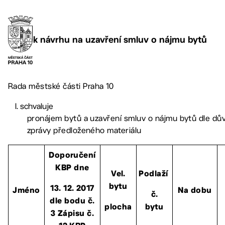
k návrhu na uzavření smluv o nájmu bytů
Rada městské části Praha 10
schvaluje
pronájem bytů a uzavření smluv o nájmu bytů dle d
zprávy předloženého materiálu
Doporučení
KBP dne
Vel.
Podlaží
bytu
13. 12. 2017
Jméno
Na dobu
č.
dle bodu č.
plocha
bytu
3 Zápisu č.