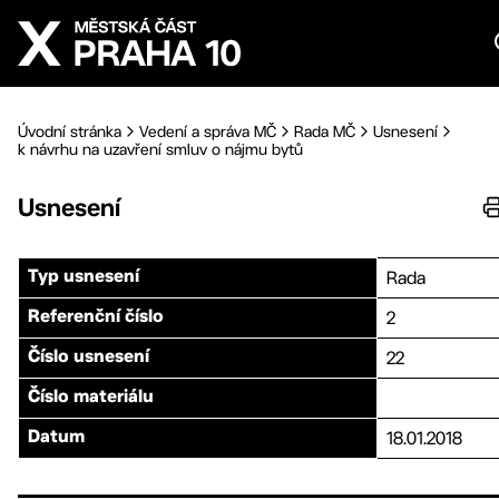
Přejít na hlavní obsah
Úvodní stránka
Vedení a správa MČ
Rada MČ
Usnesení
k návrhu na uzavření smluv o nájmu bytů
Usnesení
Rada
Typ usnesení
2
Referenční číslo
22
Číslo usnesení
Číslo materiálu
18.01.2018
Datum