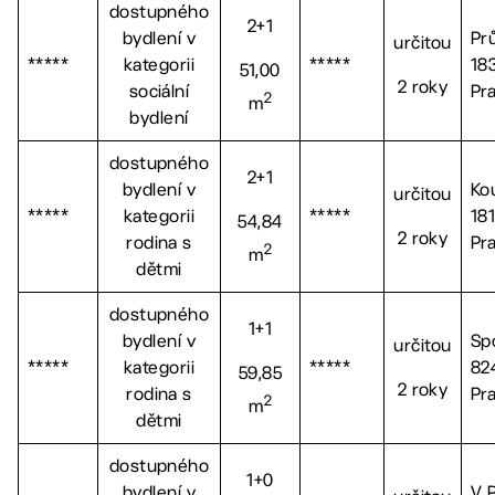
dostupného
2+1
bydlení v
Pr
určitou
*****
kategorii
*****
18
51,00
2 roky
sociální
Pr
2
m
bydlení
dostupného
2+1
bydlení v
Ko
určitou
*****
kategorii
*****
18
54,84
2 roky
rodina s
Pr
2
m
dětmi
dostupného
1+1
bydlení v
Sp
určitou
*****
kategorii
*****
82
59,85
2 roky
rodina s
Pr
2
m
dětmi
dostupného
1+0
bydlení v
V 