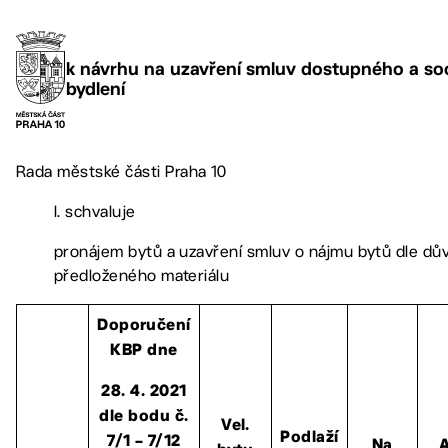
k návrhu na uzavření smluv dostupného a soc
bydlení
Rada městské části Praha 10
I. schvaluje
pronájem bytů a uzavření smluv o nájmu bytů dle dů
předloženého materiálu
Doporučení
KBP dne
28. 4. 2021
dle bodu č.
Vel.
Podlaží
7/1 – 7/12
Na