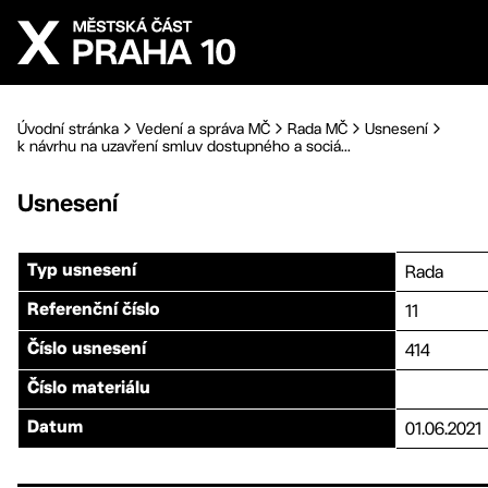
Přejít na hlavní obsah
Úvodní stránka
Vedení a správa MČ
Rada MČ
Usnesení
k návrhu na uzavření smluv dostupného a sociá...
Usnesení
Rada
Typ usnesení
11
Referenční číslo
414
Číslo usnesení
Číslo materiálu
01.06.2021
Datum