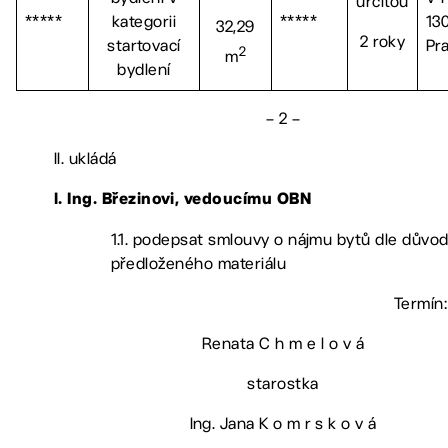
určitou
*****
kategorii
*****
13
32,29
2 roky
startovací
Pr
2
m
bydlení
– 2 –
II. ukládá
l.
Ing. Březinovi, vedoucímu OBN
1.1. podepsat smlouvy o nájmu bytů dle důvo
předloženého materiálu
Termín:
Renata C h m e l o v á
starostka
Ing. Jana K o m r s k o v á