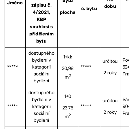
bytu
Jméno
zápisu č.
dobu
č. bytu
4/2021,
plocha
KBP
souhlasí s
přidělením
bytu
dostupného
1+kk
bydlení v
Po
určitou
*****
kategorii
*****
52
30,98
2 roky
sociální
Pr
2
m
bydlení
dostupného
1+0
bydlení v
Sá
určitou
*****
kategorii
*****
90
26,75
2 roky
sociální
Pr
2
m
bydlení