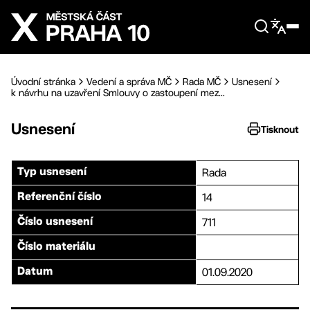
Přejít na hlavní obsah
Úvodní stránka
Vedení a správa MČ
Rada MČ
Usnesení
k návrhu na uzavření Smlouvy o zastoupení mez...
Usnesení
Tisknout
Rada
Typ usnesení
14
Referenční číslo
711
Číslo usnesení
Číslo materiálu
01.09.2020
Datum