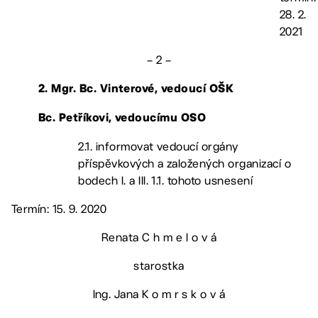
28. 2.
2021
– 2 –
2. Mgr. Bc. Vinterové, vedoucí OŠK
Bc. Petříkovi, vedoucímu OSO
2.1. informovat vedoucí orgány
příspěvkových a založených organizací o
bodech I. a III. 1.1. tohoto usnesení
Termín: 15. 9. 2020
Renata C h m e l o v á
starostka
Ing. Jana K o m r s k o v á