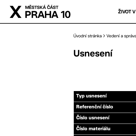
Přejít na hlavní obsah
ŽIVOT V
Úvodní stránka
Vedení a správ
Usnesení
Typ usnesení
Referenční číslo
Číslo usnesení
Číslo materiálu