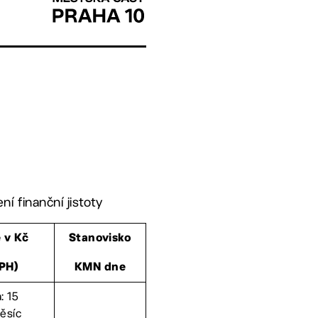
í finanční jistoty
 v Kč
Stanovisko
PH)
KMN dne
: 15
ěsíc