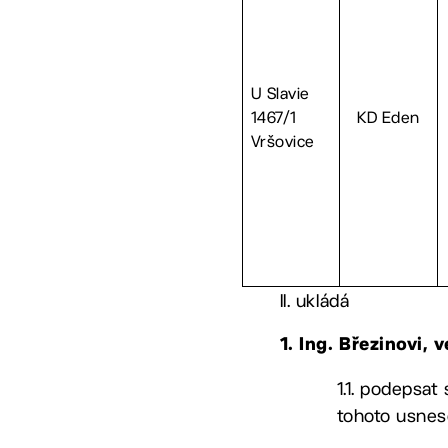
U Slavie
1467/1
KD Eden
Vršovice
II. ukládá
1. Ing. Březinovi
1.1. podepsat
tohoto usnes