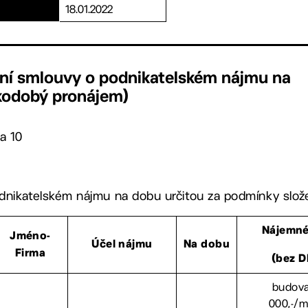
18.01.2022
ení smlouvy o podnikatelském nájmu na
tkodobý pronájem)
a 10
nikatelském nájmu na dobu určitou za podmínky složen
Nájemné
Jméno-
Účel nájmu
Na dobu
Firma
(bez D
budova
000,-/m