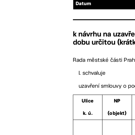
Datum
k návrhu na uzavř
dobu určitou (krá
Rada městské části Prah
I. schvaluje
uzavření smlouvy o pod
Ulice
NP
k. ú.
(objekt)