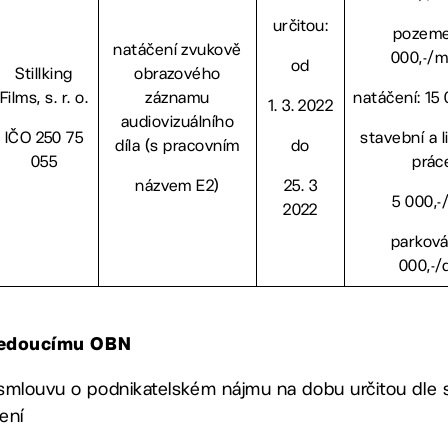
určitou:
pozeme
natáčení zvukově
000,-/m
od
Stillking
obrazového
Films, s. r. o.
záznamu
natáčení: 15
1. 3. 2022
audiovizuálního
IČO 250 75
stavební a l
díla (s pracovním
do
055
prác
názvem E2)
25. 3
5 000,-
2022
parková
000,-/
, vedoucímu OBN
 smlouvu o podnikatelském nájmu na dobu určitou dle 
ení