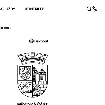
E-SLUŽBY
KONTAKTY
lském...
Tisknout