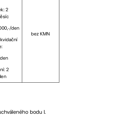
k: 2
ěsíc
 000,-/den
bez KMN
ikvidační
e:
/den
ní: 2
den
schváleného bodu I.