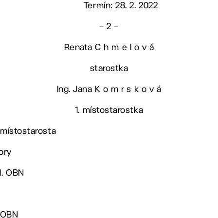
Termín: 28. 2. 2022
– 2 –
Renata C h m e l o v á
starostka
Ing. Jana K o m r s k o v á
1. místostarostka
 místostarosta
ory
ed. OBN
. OBN