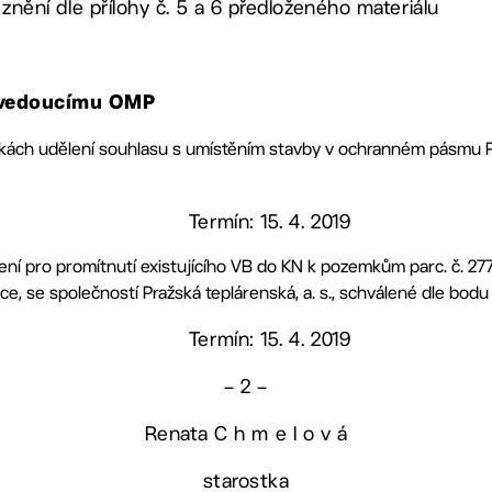
e znění dle přílohy č. 5 a 6 předloženého materiálu
, vedoucímu OMP
kách udělení souhlasu s umístěním stavby v ochranném pásmu RT
Termín: 15. 4. 2019
ní pro promítnutí existujícího VB do KN k pozemkům parc. č. 2773/
ice, se společností Pražská teplárenská, a. s., schválené dle bodu
Termín: 15. 4. 2019
– 2 –
Renata C h m e l o v á
starostka