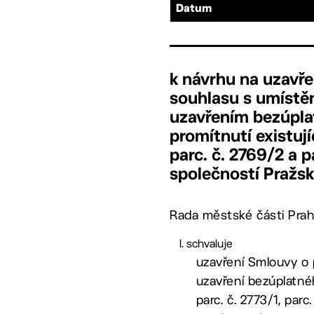
Datum
k návrhu na uzavř
souhlasu s umístě
uzavřením bezúpla
promítnutí existuj
parc. č. 2769/2 a p
společností Pražská
Rada městské části Prah
schvaluje
uzavření Smlouvy o
uzavření bezúplatné
parc. č. 2773/1, parc