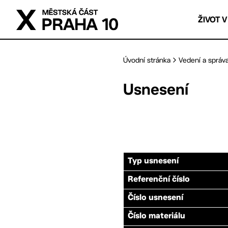
Přejít na hlavní obsah
ŽIVOT V
Úvodní stránka
Vedení a správ
Usnesení
Typ usnesení
Referenční číslo
Číslo usnesení
Číslo materiálu