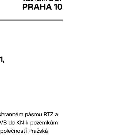
1,
ochranném pásmu RTZ a
ho VB do KN k pozemkům
 společností Pražská