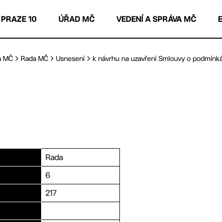
 PRAZE 10
ÚŘAD MČ
VEDENÍ A SPRÁVA MČ
a MČ
Rada MČ
Usnesení
k návrhu na uzavření Smlouvy o podmínká
Rada
6
217