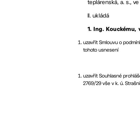
teplárenská, a. s., v
II. ukládá
1. Ing. Kouckému
uzavřít Smlouvu o podmín
tohoto usnesení
uzavřít Souhlasné prohláše
2769/29 vše v k. ú. Strašn