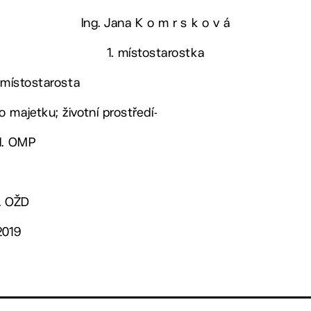
Ing. Jana K o m r s k o v á
1. místostarostka
 místostarosta
 majetku; životní prostředí-
ed. OMP
. OŽD
2019