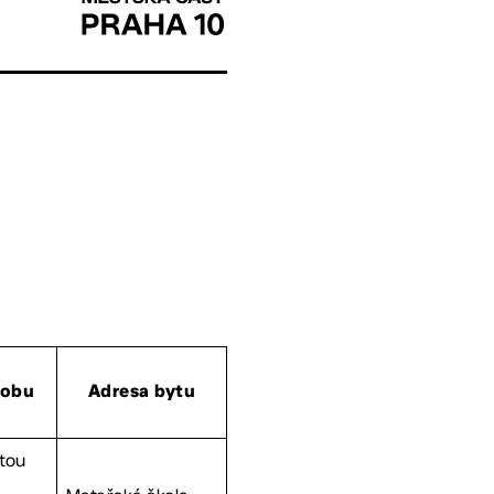
dobu
Adresa bytu
itou