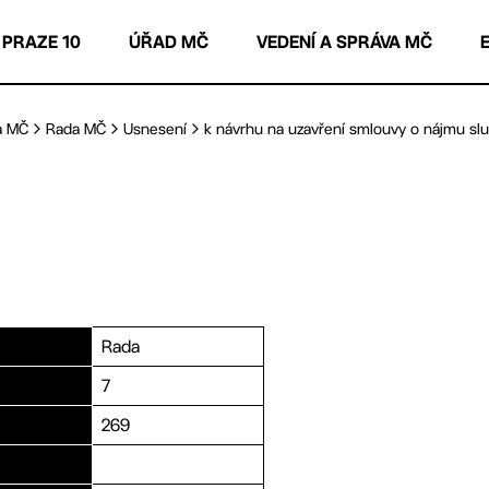
 PRAZE 10
ÚŘAD MČ
VEDENÍ A SPRÁVA MČ
a MČ
Rada MČ
Usnesení
k návrhu na uzavření smlouvy o nájmu služ
Rada
7
269