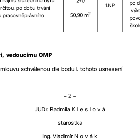
 nájmu služebního bytu
2+0
po 
1.NP
rčitou, po dobu trvání
výk
2
50,90 m
o pracovněprávního
povo
škol
vi, vedoucímu OMP
 smlouvu schválenou dle bodu I. tohoto usnesení
– 2 –
JUDr. Radmila K l e s l o v á
starostka
Ing. Vladimír N o v á k