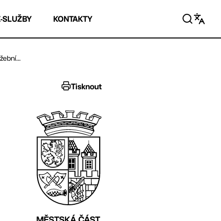
E-SLUŽBY
KONTAKTY
ební...
Tisknout