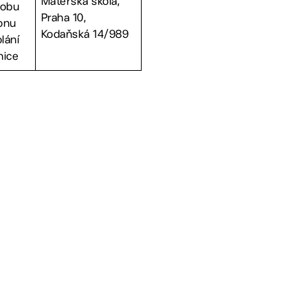
Mateřská škola,
dobu
Praha 10,
onu
Kodaňská 14/989
lání
nice