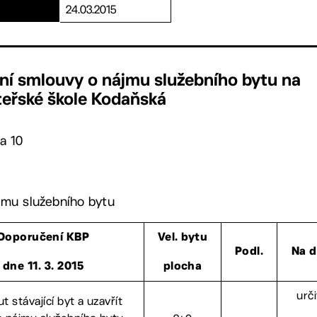
24.03.2015
ení smlouvy o nájmu služebního bytu na
teřské škole Kodaňská
a 10
jmu služebního bytu
Doporučení KBP
Vel. bytu
Podl.
Na 
dne 11. 3. 2015
plocha
urč
 stávající byt a uzavřít