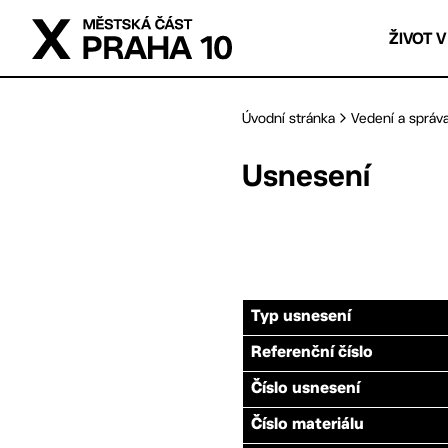
Přejít na hlavní obsah
ŽIVOT V
Úvodní stránka
Vedení a správ
Usnesení
Typ usnesení
Referenční číslo
Číslo usnesení
Číslo materiálu