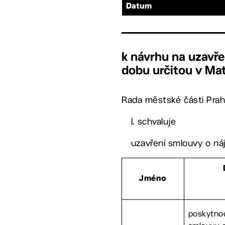
Datum
k návrhu na uzavř
dobu určitou v Ma
Rada městské části Prah
I. schvaluje
uzavření smlouvy o ná
Jméno
poskytnout