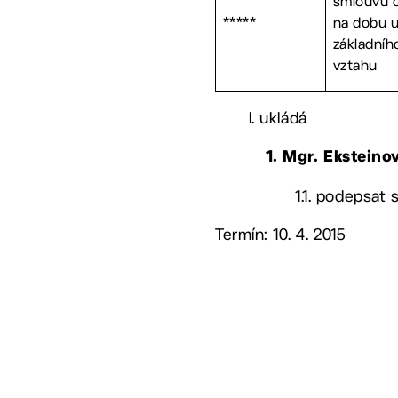
smlouvu o
*****
na dobu u
základníh
vztahu
I. ukládá
1.
Mgr. Eksteino
1.1. podepsat
Termín: 10. 4. 2015